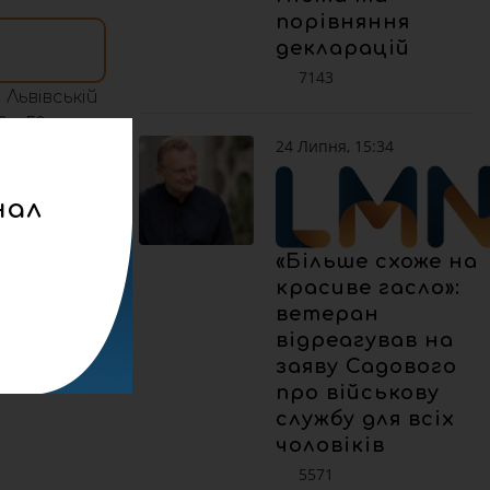
порівняння
декларацій
7143
Львівській
 – 5°;
24 Липня, 15:34
нал
«Більше схоже на
красиве гасло»:
ветеран
відреагував на
заяву Садового
про військову
службу для всіх
чоловіків
5571