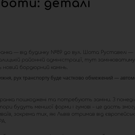
боти: деталі
 Франка — від будинку №89 до вул. Шота Руставелі —
алицькій районній адміністрації, тут замінюватим
новий бордюрний камінь.
 тижня, рух транспорту буде частково обмежений — автом
 Франка пошкоджені та потребують заміни. З понеді
тори будуть меншої форми і гумові – це дасть змог
ваїв, зокрема тих, які Львів отримав від європейсь
РА.