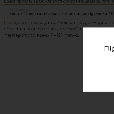
Водіїв просять за можливості обирати інші маршрути т
20 Жовтня, 09:31
Майже 10 тисяч мешканців Львівщини підхопили ГР
Нагадаємо
, сьогодні на Львівщині буде хмарно з
області: вночі та вранці слабкий туман. Вітер змін
температура вдень 7 – 12° тепла.
Пі