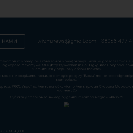
lviv.m.news@gmail.com
+38068 497 4
З НАМИ
екстових матеріалів «Львівської мануфактури новин» дозволяється ви
шоджерела тексту – «LMN» (https://www.lmn.in.ua). Відкрите гіперпосила
міститися у першому абзаці тексту.
 може не розділяти позицію авторів розділу “Блоги” та не несе відповіда
матеріали.
са: 79005, Україна, Львівська обл., місто Львів, вулиця Скорика Мирослава
кабінет, 23
Cуб'єкт у сфері онлайн-медіа; ідентифікатор медіа - R40-03621
а захищенні.