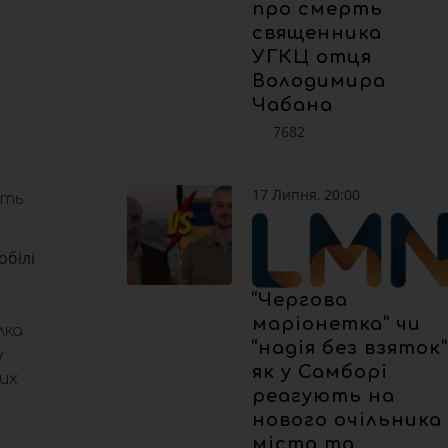
про смерть
священника
УГКЦ отця
Володимира
Чабана
7682
17 Липня, 20:00
уть
обілі
“Чергова
маріонетка” чи
лка
“надія без взяток”
у
як у Самборі
ких
реагують на
нового очільника
міста та