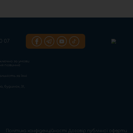
0 07
ключно за умови
ння повинне
льність за їхні
, будинок, 31,
Політика конфіденційності
Договір публічної оферти