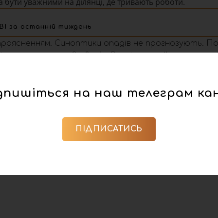
а бути уважними на ділянці, де тривають роботи.
ВІ за останній тиждень
 проясненням. Синоптики опадів не прогнозують. По 
ного напрямку, 3 – 8 м/с. Вночі сильний заморозок 0
дпишіться на наш телеграм ка
ПІДПИСАТИСЬ