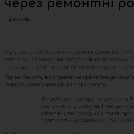
через ремонтні ро
реклама
Від сьогодні, 20 жовтня, на ділянці вулиці Івана
розпочалися ремонтні роботи. Як повідомили у Г
пошкоджені делініатори та облаштовуватимуть 
Під час ремонту, який триватиме орієнтовно до кінця
скерують у смугу громадського транспорту.
«Існуючі делініатори на вул. Івана
розпочнемо ці роботи. Нові делініа
забезпечити проїзд усіх типів трам
партнерів», – розповіли у Галицькій 