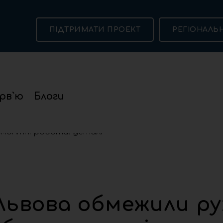
ПІДТРИМАТИ ПРОЕКТ
РЕГІОНАЛЬ
рв`ю
Блоги
 Львова обмежили рух через ремонтні роботи: деталі
 Львова обмежили ру