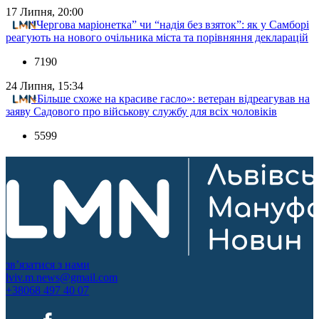
17 Липня, 20:00
“Чергова маріонетка” чи “надія без взяток”: як у Самборі
реагують на нового очільника міста та порівняння декларацій
7190
24 Липня, 15:34
«Більше схоже на красиве гасло»: ветеран відреагував на
заяву Садового про військову службу для всіх чоловіків
5599
зв’язатися з нами
lviv.m.news@gmail.com
+38068 497 40 07