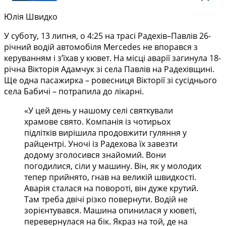
Юлія Швидко
У суботу, 13 липня, о 4:25 на трасі Радехів–Павлів 26-
річний водій автомобіля Mercedes не впорався з
керуванням і з’їхав у кювет. На місці аварії загинула 18-
річна Вікторія Адамчук зі села Павлів на Радехівщині.
Ще одна пасажирка – ровесниця Вікторії зі сусіднього
села Бабичі – потрапила до лікарні.
«У цей день у нашому селі святкували
храмове свято. Компанія із чотирьох
підлітків вирішила продовжити гуляння у
райцентрі. Уночі із Радехова їх завезти
додому зголосився знайомий. Вони
погодилися, сіли у машину. Він, як у молодих
тепер прийнято, гнав на великій швидкості.
Аварія сталася на повороті, він дуже крутий.
Там треба двічі різко повернути. Водій не
зорієнтувався. Машина опинилася у кюветі,
перевернулася на бік. Якраз на той, де на