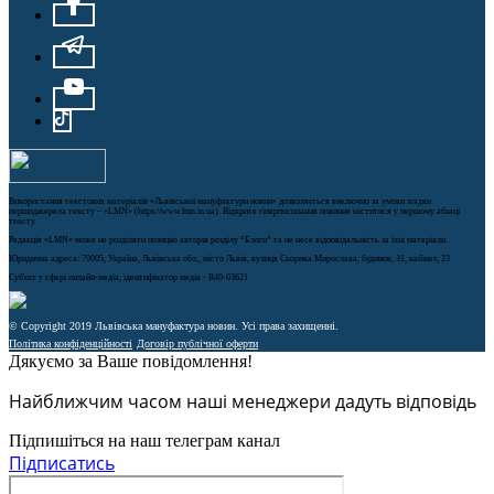
Використання текстових матеріалів «Львівської мануфактури новин» дозволяється виключно за умови згадки
першоджерела тексту – «LMN» (https://www.lmn.in.ua). Відкрите гіперпосилання повинне міститися у першому абзаці
тексту.
Редакція «LMN» може не розділяти позицію авторів розділу “Блоги” та не несе відповідальність за їхні матеріали.
Юридична адреса: 79005, Україна, Львівська обл., місто Львів, вулиця Скорика Мирослава, будинок, 31, кабінет, 23
Cуб'єкт у сфері онлайн-медіа; ідентифікатор медіа - R40-03621
© Copyright 2019 Львівська мануфактура новин. Усі права захищенні.
Політика конфіденційності
Договір публічної оферти
Дякуємо за Ваше повідомлення!
Найближчим часом наші менеджери дадуть відповідь
Підпишіться на наш телеграм канал
Підписатись