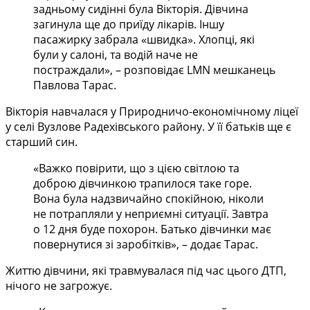
задньому сидінні була Вікторія. Дівчина
загинула ще до приїду лікарів. Іншу
пасажирку забрала «швидка». Хлопці, які
були у салоні, та водій наче не
постраждали», – розповідає LMN мешканець
Павлова Тарас.
Вікторія навчалася у Природничо-економічному ліцеї
у селі Вузлове Радехівського району. У її батьків ще є
старший син.
«Важко повірити, що з цією світлою та
доброю дівчинкою трапилося таке горе.
Вона була надзвичайно спокійною, ніколи
не потрапляли у неприємні ситуації. Завтра
о 12 дня буде похорон. Батько дівчинки має
повернутися зі заробітків», – додає Тарас.
Життю дівчини, які травмувалася під час цього ДТП,
нічого не загрожує.