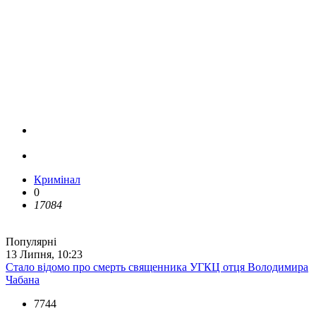
Кримінал
0
17084
Популярні
13 Липня, 10:23
Стало відомо про смерть священника УГКЦ отця Володимира
Чабана
7744