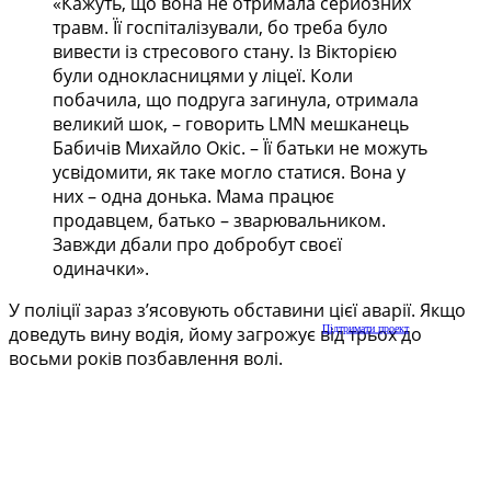
«Кажуть, що вона не отримала серйозних
травм. Її госпіталізували, бо треба було
вивести із стресового стану. Із Вікторією
були однокласницями у ліцеї. Коли
побачила, що подруга загинула, отримала
великий шок, – говорить LMN мешканець
Бабичів Михайло Окіс. – Її батьки не можуть
усвідомити, як таке могло статися. Вона у
них – одна донька. Мама працює
продавцем, батько – зварювальником.
Завжди дбали про добробут своєї
одиначки».
У поліції зараз з’ясовують обставини цієї аварії. Якщо
Підтримати проект
доведуть вину водія, йому загрожує від трьох до
восьми років позбавлення волі.