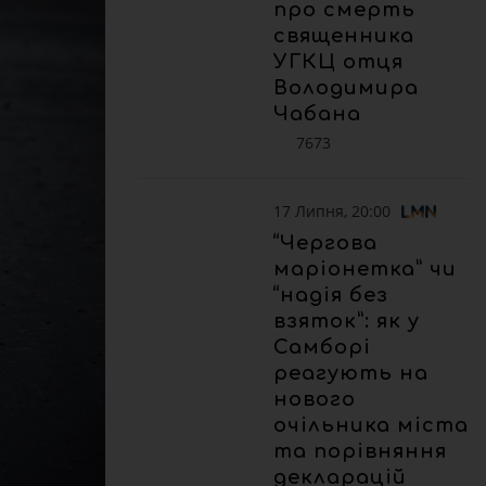
про смерть
священника
УГКЦ отця
Володимира
Чабана
7673
17 Липня, 20:00
“Чергова
маріонетка” чи
“надія без
взяток”: як у
Самборі
реагують на
нового
очільника міста
та порівняння
декларацій