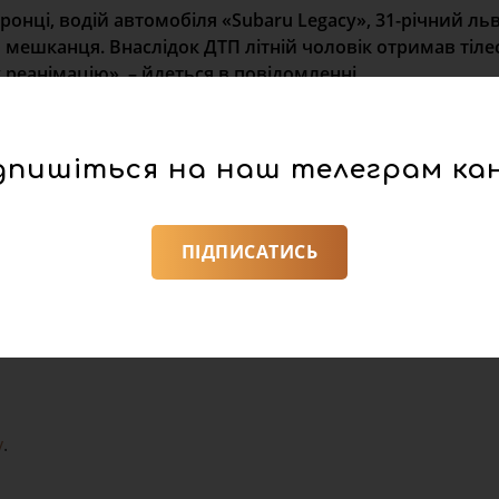
нці, водій автомобіля «Subaru Legacy», 31-річний льв
о мешканця. Внаслідок ДТП літній чоловік отримав тіле
 реанімацію», – йдеться в повідомленні.
дпишіться на наш телеграм ка
ПІДПИСАТИСЬ
а ч.2 ст.286 (Порушення правил безпеки дорожнього руху
в’язниці. з позбавленням права керувати транспортними 
у
.