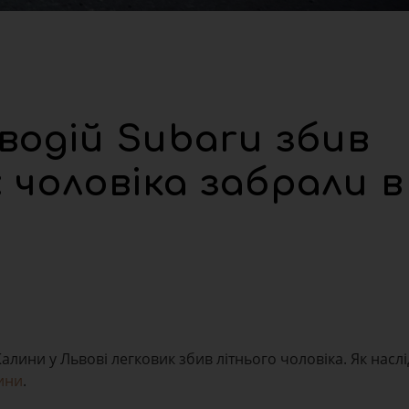
 водій Subaru збив
 чоловіка забрали в
алини у Львові легковик збив літнього чоловіка. Як наслі
щини
.