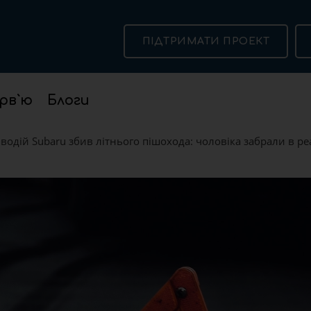
ПІДТРИМАТИ ПРОЕКТ
рв`ю
Блоги
 водій Subaru збив літнього пішохода: чоловіка забрали в р