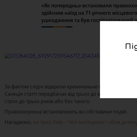
«Як попередньо встановили правоохоро
здійснив наїзд на 71-річного місцевог
ушкодження та був госпіталізований у
Пі
За фактом слідчі відкрили кримінальне провадження з
Санкція статті передбачає від трьох до восьми років 
строк до трьох років або без такого.
Правоохоронці встановлюють всі обставини подій.
Нагадаємо,
на трасі Київ – Чоп мотоцикліст збив дитин