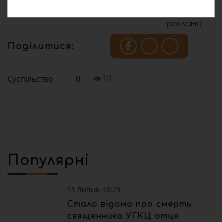
реклама
Поділитися:
Суспільство
0
111
Популярні
13 Липня, 10:23
Стало відомо про смерть
священника УГКЦ отця