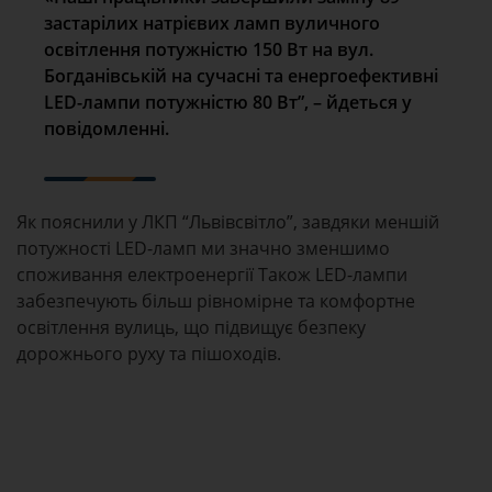
застарілих натрієвих ламп вуличного
освітлення потужністю 150 Вт на вул.
Богданівській на сучасні та енергоефективні
LED-лампи потужністю 80 Вт”, – йдеться у
повідомленні.
Як пояснили у ЛКП “Львівсвітло”, завдяки меншій
потужності LED-ламп ми значно зменшимо
споживання електроенергії Також LED-лампи
забезпечують більш рівномірне та комфортне
освітлення вулиць, що підвищує безпеку
дорожнього руху та пішоходів.