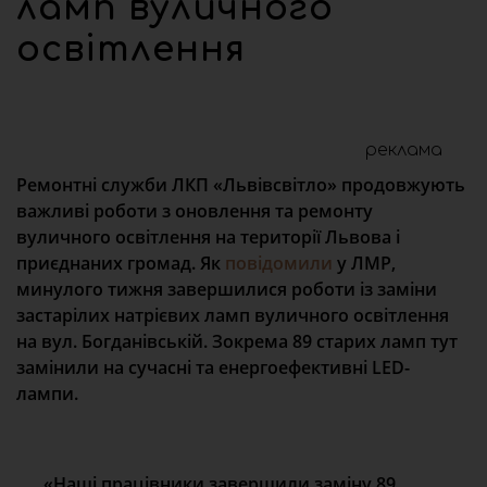
ламп вуличного
освітлення
реклама
Ремонтні служби ЛКП «Львівсвітло» продовжують
важливі роботи з оновлення та ремонту
вуличного освітлення на території Львова і
приєднаних громад. Як
повідомили
у ЛМР,
минулого тижня завершилися роботи із заміни
застарілих натрієвих ламп вуличного освітлення
на вул. Богданівській. Зокрема 89 старих ламп тут
замінили на сучасні та енергоефективні LED-
лампи.
«Наші працівники завершили заміну 89