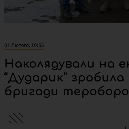
01 Лютого, 10:55
Наколядували на е
“Дударик” зробила 
бригади теробор