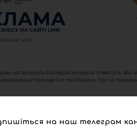
ик» організувала благодійні концерти та виступи, аби з
ї механізованої бригади Сил тероборони. Про це повідом
дпишіться на наш телеграм ка