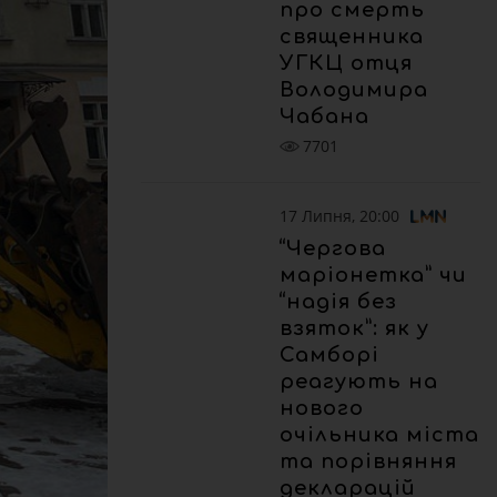
про смерть
священника
УГКЦ отця
Володимира
Чабана
7701
17 Липня, 20:00
“Чергова
маріонетка” чи
“надія без
взяток”: як у
Самборі
реагують на
нового
очільника міста
та порівняння
декларацій