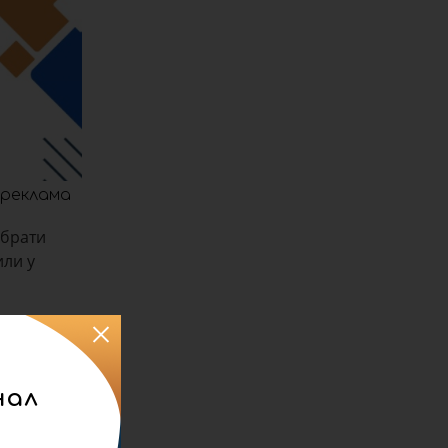
реклама
ібрати
или у
нал