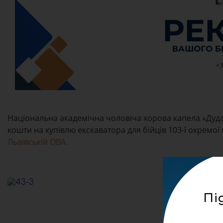
Національна академічна чоловіча хорова капела «Дудар
кошти на купівлю екскаватора для бійців 103-ї окремо
Львівській ОВА.
Пі