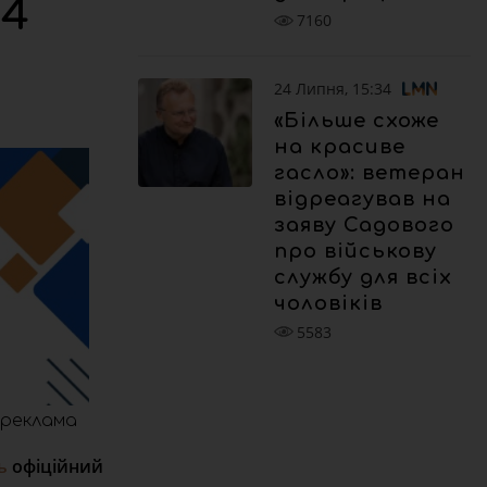
 4
7160
24 Липня, 15:34
«Більше схоже
на красиве
гасло»: ветеран
відреагував на
заяву Садового
про військову
службу для всіх
чоловіків
5583
реклама
ь
офіційний