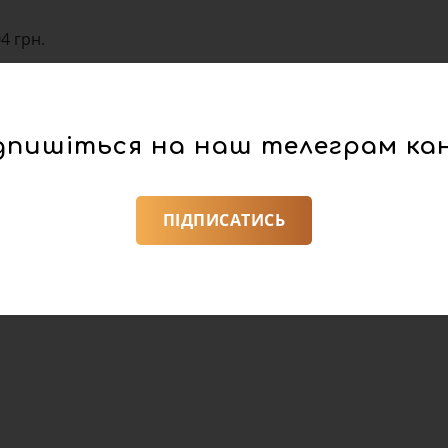
4 грн.
такому рівні:
стопада);
).
дпишіться на наш телеграм ка
грн
ову на земельному аукціоні.
ПІДПИСАТИСЬ