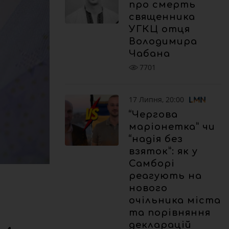
про смерть
священника
УГКЦ отця
Володимира
Чабана
7701
17 Липня, 20:00
“Чергова
маріонетка” чи
“надія без
взяток”: як у
Самборі
реагують на
нового
очільника міста
та порівняння
декларацій