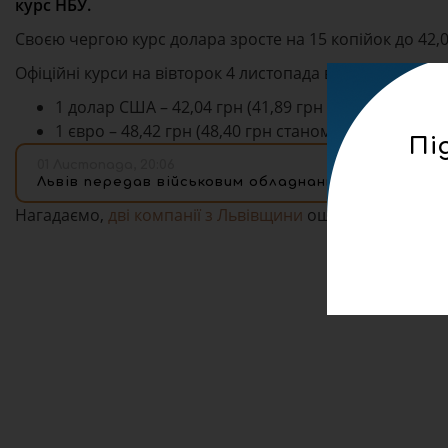
курс НБУ.
Своєю чергою курс долара зросте на 15 копійок до 42,0
Офіційні курси на вівторок 4 листопада встановлено на 
1 долар США – 42,04 грн (41,89 грн станом на 3 ли
1 євро – 48,42 грн (48,40 грн станом на 3 листопада
Пі
01 Листопада, 20:06
Львів передав військовим обладнання на 10,4 млн 
Нагадаємо,
дві компанії з Львівщини
оштрафовані за зм