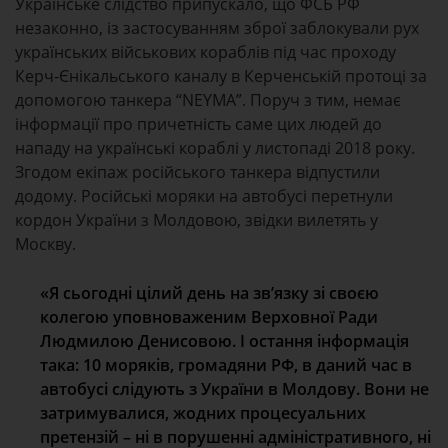
Українське слідство припускало, що ФСБ РФ
незаконно, із застосуванням зброї заблокували рух
українських військових кораблів під час проходу
Керч-Єнікальського каналу в Керченській протоці за
допомогою танкера “NEYMA”. Поруч з тим, немає
інформації про причетність саме цих людей до
нападу на українські кораблі у листопаді 2018 року.
Згодом екіпаж російського танкера відпустили
додому. Російські моряки на автобусі перетнули
кордон України з Молдовою, звідки вилетять у
Москву.
«Я сьогодні цілий день на зв’язку зі своєю
колегою уповноваженим Верховної Ради
Людмилою Денисовою. І остання інформація
така: 10 моряків, громадяни РФ, в даний час в
автобусі слідують з України в Молдову. Вони не
затримувалися, жодних процесуальних
претензій – ні в порушенні адміністративного, ні