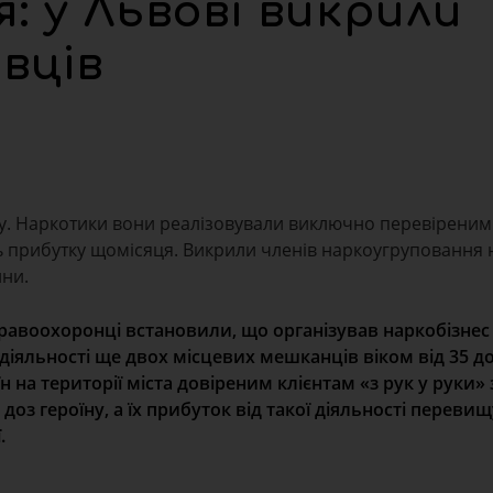
: у Львові викрили
вців
у. Наркотики вони реалізовували виключно перевіреним 
ь прибутку щомісяця. Викрили членів наркоугруповання 
ини.
равоохоронці встановили, що організував наркобізнес
 діяльності ще двох місцевих мешканців віком від 35 до
а території міста довіреним клієнтам «з рук у руки» з
оз героїну, а їх прибуток від такої діяльності переви
.