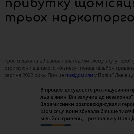
прибутку щомісяця
трьох наркоторго
Троє мешканців Львова налагодили схему збуту героїн
отримуючи від такого «бізнесу» понад мільйон гривен
серпня 2022 року. Про це
повідомили
у Поліції Львівщ
В процесі досудового розслідування п
львів’янин. Він залучив до незаконної
Зловмисники розповсюджували героїн н
Щомісяця вони збували більше тисячі д
мільйон гривень, – розповіли у Поліції