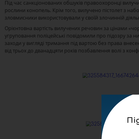
Під час санкціонованих обшуків правоохоронці вилучил
рослини конопель. Крім того, вилучено пістолет з набо
зловмисники використовували у своїй злочинній діяльн
Орієнтовна вартість вилучених речовин за цінами «чо
угруповання поліцейські повідомили про підозру за ни
заходи у вигляді тримання під вартою без права внесе
від трьох до дванадцяти років позбавлення волі з конф
Пі