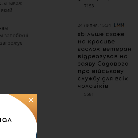
, а також
7153
 який
24 Липня, 15:34
енам
«Більше схоже
м запобіжні
на красиве
 загрожує
гасло»: ветеран
відреагував на
заяву Садового
про військову
службу для всіх
чоловіків
5581
нал