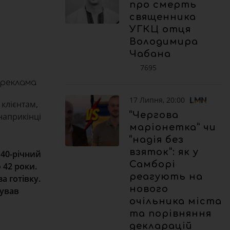
про смерть
священника
УГКЦ отця
Володимира
Чабана
7695
реклама
17 Липня, 20:00
клієнтам,
“Чергова
наприкінці
маріонетка” чи
“надія без
взяток”: як у
 40-річний
Самборі
 42 роки.
реагують на
а готівку.
нового
щував
очільника міста
та порівняння
декларацій