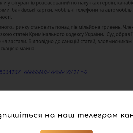
и у фігурантів розфасований по пакунках героїн, канабіс
ями, банківські картки, мобільні телефони та автомобіль,
ості.
рного» ринку становить понад пів мільйона гривень. Чл
зкою статей Кримінального кодексу України. Суд обрав ї
ння застави. Відповідно до санкцій статей, зловмисникам
іскацією майна.
дпишіться на наш телеграм ка