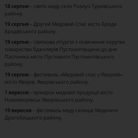
18 серпня
– свято меду село Розлуч Турківського
району.
19 серпня
– Другий Медовий Спас місто Броди
Бродівського району.
19 серпня
– святкова літургія з освячення хоругви
товариства бджолярів Пустомитівщини до дня
Пасічника місто Пустомити Пустомитівського
району.
19 серпня
– фестиваль «Медовий спас у Яворові»
місто Яворів, Яворівського району.
1 вересня
– ярмарок медової продукції місто
Новояворівськ Яворівського району.
19 вересня
– фестиваль меду селище Меденичі
Дрогобицького району.