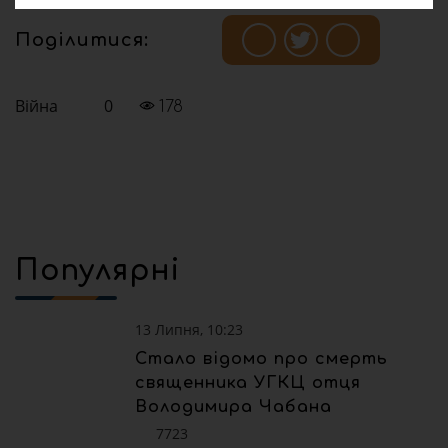
Поділитися:
Війна
0
178
Популярні
13 Липня, 10:23
Стало відомо про смерть
священника УГКЦ отця
Володимира Чабана
7723