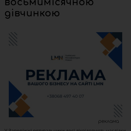
восьмимісячною
дівчинкою
реклама
У Запоріжжі рятувальники досі ліквідовують наслідки