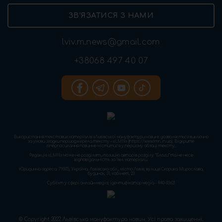
ЗВ’ЯЗАТИСЯ З НАМИ
lviv.m.news@gmail.com
+38068 497 40 07
Використання текстових матеріалів «Львівської мануфактури новин» дозволяється виключно
за умови згадки першоджерела тексту – «LMN» (https://www.lmn.in.ua). Відкрите
гіперпосилання повинне міститися у першому абзаці тексту.
Редакція «LMN» може не розділяти позицію авторів розділу “Блоги” та не несе
відповідальність за їхні матеріали.
Юридична адреса: 79005, Україна, Львівська обл., місто Львів, вулиця Скорика Мирослава,
будинок, 31, кабінет, 23
Cуб'єкт у сфері онлайн-медіа; ідентифікатор медіа - R40-03621
© Copyright 2022 Львівська мануфактура новин. Усі права захищенні.