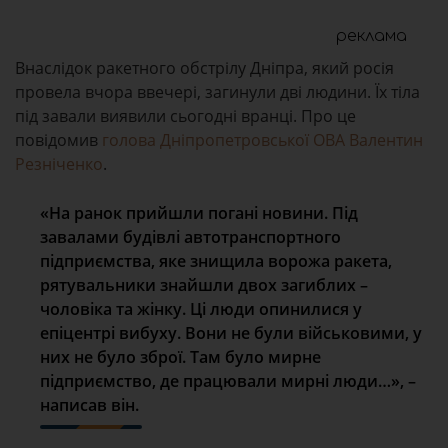
реклама
Внаслідок ракетного обстрілу Дніпра, який росія
провела вчора ввечері, загинули дві людини. Їх тіла
під завали виявили сьогодні вранці. Про це
повідомив
голова Дніпропетровської ОВА Валентин
Резніченко
.
«На ранок прийшли погані новини. Під
завалами будівлі автотранспортного
підприємства, яке знищила ворожа ракета,
рятувальники знайшли двох загиблих –
чоловіка та жінку. Ці люди опинилися у
епіцентрі вибуху. Вони не були військовими, у
них не було зброї. Там було мирне
підприємство, де працювали мирні люди…», –
написав він.