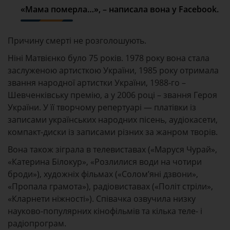
«Мама померла…», – написала вона у Facebook.
Причину смерті не розголошують.
Ніні Матвієнко було 75 років. 1978 року вона стала
заслуженою артисткою України, 1985 року отримала
звання народної артистки України, 1988-го –
Шевченківську премію, а у 2006 році – звання Героя
України. У її творчому репертуарі — платівки із
записами українських народних пісень, аудіокасети,
компакт-диски із записами різних за жанром творів.
Вона також зіграла в телевиставах («Маруся Чурай»,
«Катерина Білокур», «Розлилися води на чотири
броди»), художніх фільмах («Солом’яні дзвони»,
«Пропала грамота»), радіовиставах («Політ стріли»,
«Кларнети ніжності»). Співачка озвучила низку
науково-популярних кінофільмів та кілька теле- і
радіопрограм.