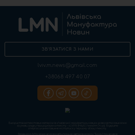
ЗВ’ЯЗАТИСЯ З НАМИ
lviv.m.news@gmail.com
+38068 497 40 07
Використання текстових матеріалів «Львівської мануфактури новин» дозволяється виключно
за умови згадки першоджерела тексту – «LMN» (https://www.lmn.in.ua). Відкрите
гіперпосилання повинне міститися у першому абзаці тексту.
Редакція «LMN» може не розділяти позицію авторів розділу “Блоги” та не несе