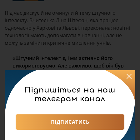
Під час дискусій не оминули й тему штучного
інтелекту. Вчителька Ліна Штефан, яка працює
одночасно у Харкові та Львові, переконана: новітні
технології мають допомагати в навчанні, але не
можуть замінити критичне мислення учнів.
«Штучний інтелект є, і ми активно його
використовуємо. Але важливо, щоб він був
помічником, а не повністю заміняв власну
роботу й мислення дітей», – наголосила вона.
Підпишіться на наш
телеграм канал
Зазначимо, цьогоріч фестиваль «Вчителі
майбутнього» став одним із найбільших освітніх
заходів країни. До обговорення майбутнього
ПІДПИСАТИСЬ
української освіти також долучилися музикант
Святослав Вакарчук та волонтер Сергій Притула.