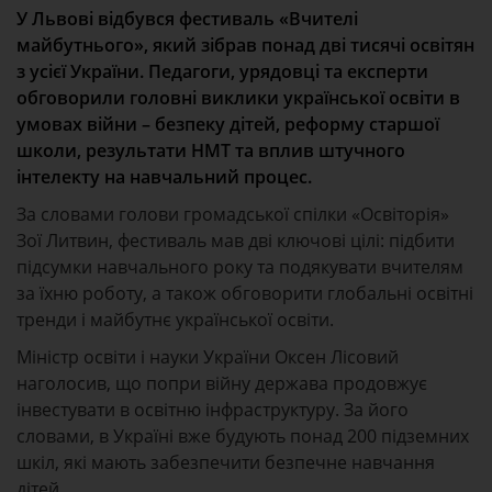
У Львові відбувся фестиваль «Вчителі
майбутнього», який зібрав понад дві тисячі освітян
з усієї України. Педагоги, урядовці та експерти
обговорили головні виклики української освіти в
умовах війни – безпеку дітей, реформу старшої
школи, результати НМТ та вплив штучного
інтелекту на навчальний процес.
За словами голови громадської спілки «Освіторія»
Зої Литвин, фестиваль мав дві ключові цілі: підбити
підсумки навчального року та подякувати вчителям
за їхню роботу, а також обговорити глобальні освітні
тренди і майбутнє української освіти.
Міністр освіти і науки України Оксен Лісовий
наголосив, що попри війну держава продовжує
інвестувати в освітню інфраструктуру. За його
словами, в Україні вже будують понад 200 підземних
шкіл, які мають забезпечити безпечне навчання
дітей.