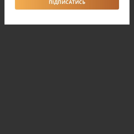
ПІДПИСАТИСЬ
проходження якого на жінку чекає реабілітація.