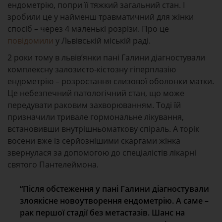
ендометрію, попри її тяжкий загальний стан. І
зробили це у найменш травматичний для жінки
спосіб – через 4 маленькі розрізи. Про це
повідомили
у Львівській міській раді.
2 роки тому в львів’янки пані Галини діагностували
комплексну залозисто-кістозну гіперплазію
ендометрію – розростання слизової оболонки матки.
Це небезпечний патологічний стан, що може
передувати раковим захворюванням. Тоді їй
призначили тривале гормональне лікування,
встановивши внутрішньоматкову спіраль. А торік
восени вже із серйознішими скаргами жінка
звернулася за допомогою до спеціалістів лікарні
святого Пантелеймона.
“Після обстеження у пані Галини діагностували
злоякісне новоутворення ендометрію. А саме –
рак першої стадії без метастазів. Шанс на