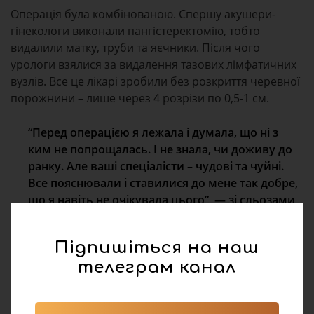
Операція була комбінованою. Спершу акушери-
гінекологи виконали пангістеректомію, тобто
видалили матку, труби та яєчники. Після чого
урологи взялися за видалення тазових лімфатичних
вузлів. Все це лікарі зробили без розкриття черевної
порожнини – лише через 4 розрізи по 0,5-1 см.
“Перед операцією я лежала і думала, що ні з
ким не попрощалась. І не знала, чи доживу до
ранку. Але ваші спеціалісти – чудові та чуйні.
Все пояснювали і ставилися до мене так добре,
що я навіть не очікувала цього”, — зі сльозами
радості на очах говорить пані Галина.
Підпишіться на наш
Завдяки тому, що медики виконали операцію у
телеграм канал
найменш травматичний для пацієнтки спосіб, вже на
5-й день її виписали додому. Незабаром пані Галині
призначать курс променевої терапії, після