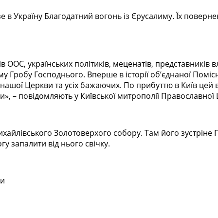
 Україну Благодатний вогонь із Єрусалиму. Їх повернення
в ООС, українських політиків, меценатів, представників вл
раму Гробу Господнього. Вперше в історії об’єднаної Пом
 нашої Церкви та усіх бажаючих. По прибуттю в Київ цей
ни», – повідомляють у Київської митрополії Православної
ихайлівського Золотоверхого собору. Там його зустріне 
у запалити від нього свічку.
ни