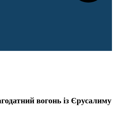
годатний вогонь із Єрусалиму