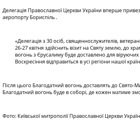
Делегація Православної Церкви України вперше привезе в
аеропорту Бориспіль .
«Делегація з 30 осіб, священнослужителів, ветерані
26-27 квітня здійснить візит на Святу землю, до х
вогонь з Єрусалиму буде доставлено для віруючих
Воскресіння відправиться в усі регіони нашої краї
Після цього Благодатний вогонь доставлять до Свято-М
Благодатний вогонь буде в соборі, де кожен матиме змог
Фото: Київської митрополії Православної Церкви Украї