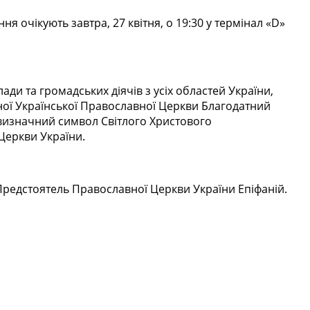
 очікують завтра, 27 квітня, о 19:30 у термінал «D»
ади та громадських діячів з усіх областей України,
існої Української Православної Церкви Благодатний
 визначний символ Світлого Христового
 Церкви України.
Предстоятель Православної Церкви України Епіфаній.