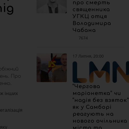
про смерть
під
священника
УГКЦ отця
Володимира
Чабана
7674
17 Липня, 20:00
обіжний
вень. Про
енко.
“Чергова
ож інших
маріонетка” чи
“надія без взяток”
як у Самборі
егалізація
реагують на
нового очільника
яку
міста та