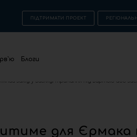
ПІДТРИМАТИ ПРОЕКТ
РЕГІОНАЛЬ
рв`ю
Блоги
име для Єрмака про запобіжний захід у вигляді тримання пі
итиме для Єрмака 