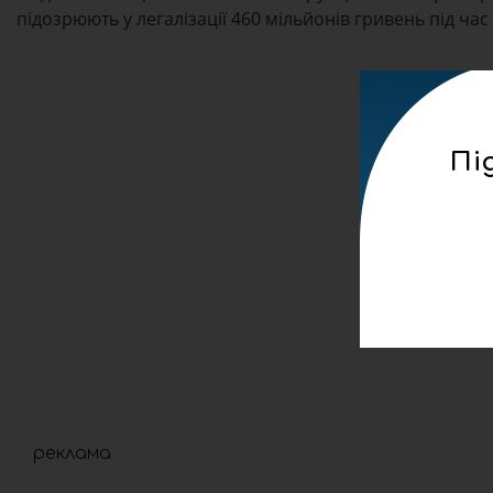
підозрюють у легалізації 460 мільйонів гривень під час
Пі
реклама