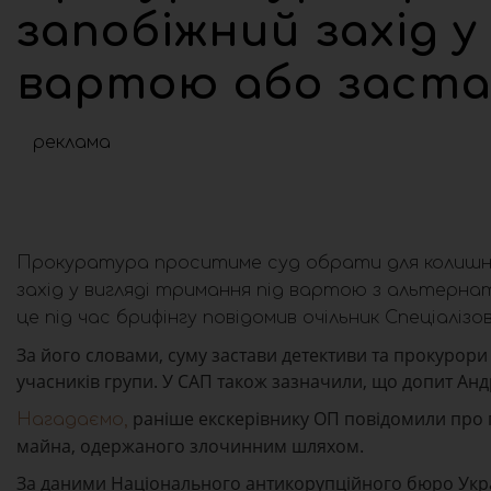
запобіжний захід у
вартою або застав
реклама
Прокуратура проситиме суд обрати для колишнь
захід у вигляді тримання під вартою з альтернат
це під час брифінгу повідомив очільник Спеціалі
За його словами, суму застави детективи та прокурор
учасників групи. У САП також зазначили, що допит Анд
раніше екскерівнику ОП повідомили про пі
Нагадаємо,
майна, одержаного злочинним шляхом.
За даними Національного антикорупційного бюро Украї