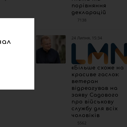
порівняння
декларацій
7138
24 Липня, 15:34
нал
«Більше схоже на
красиве гасло»:
ветеран
відреагував на
заяву Садового
про військову
службу для всіх
чоловіків
5562