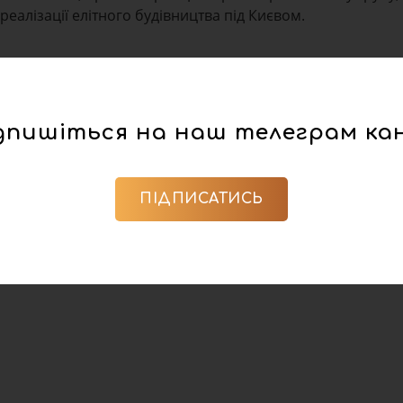
 реалізації елітного будівництва під Києвом.
дпишіться на наш телеграм ка
ПІДПИСАТИСЬ