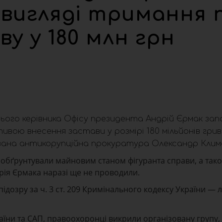
 вигляді тримання 
у у 180 млн грн
ого керівника Офісу президента Андрій Єрмак зап
ивою внесення застави у розмірі 180 мільйонів гри
зована антикорупційна прокуратура Олександр Клим
и обґрунтували майновим станом фігуранта справи, а так
рія Єрмака наразі ще не проводили.
дозру за ч. 3 ст. 209 Кримінального кодексу України — л
ни та САП, правоохоронці викрили організовану групу, 