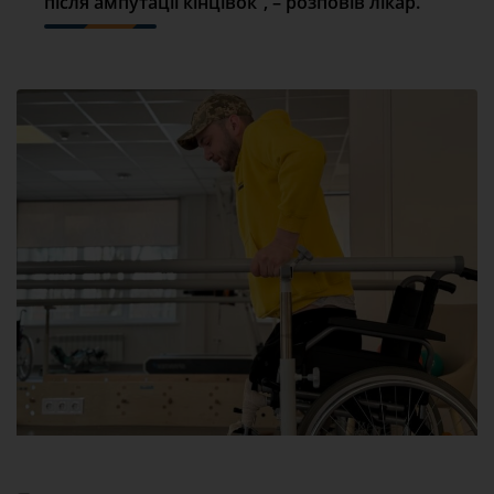
після ампутації кінцівок”, – розповів лікар.