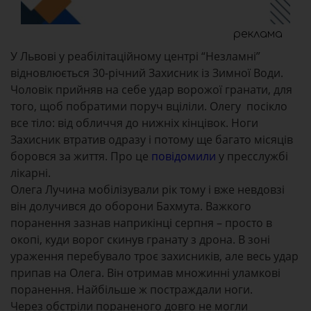
реклама
У Львові у реабілітаційному центрі “Незламні”
відновлюється 30-річний Захисник із Зимної Води.
Чоловік прийняв на себе удар ворожої гранати, для
того, щоб побратими поруч вціліли. Олегу посікло
все тіло: від обличчя до нижніх кінцівок. Ноги
Захисник втратив одразу і потому ще багато місяців
боровся за життя. Про це
повідомили
у пресслужбі
лікарні.
Олега Лучина мобілізували рік тому і вже невдовзі
він долучився до оборони Бахмута. Важкого
поранення зазнав наприкінці серпня – просто в
окопі, куди ворог скинув гранату з дрона. В зоні
ураження перебувало троє захисників, але весь удар
припав на Олега. Він отримав множинні уламкові
поранення. Найбільше ж постраждали ноги.
Через обстріли пораненого довго не могли