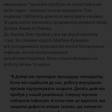
евакуювати. Турнікети пробули на ногах Олега аж
вісім годин – тканини почали відмирати. Тож
медикам стабпункту довелося ампутувати кінцівки.
Згодом життя захисника продовжили рятувати лікарі
Дніпра, Києва та Львова.
До Львова Олег прибув у все ще вкрай важкому
стані. За словами хірурга Мар’яна Кузьмака
все
ускладнювала мультирезистентна бактеріальна
інфекція, яка не контролювалася
антибіотикотерапією. Вона сильно впливала на
роботу легень та нирок.
“В Дніпрі він проходив процедуру гемодіалізу.
Коли він надійшов до нас, роботу внутрішніх
органів підтримували апарати. Десять днів він
пробув у нашій реанімації. Спершу мусили
побороти інфекцію. А коли нам це вдалося, ми
закрили дефекти мʼяких тканин, що виникли