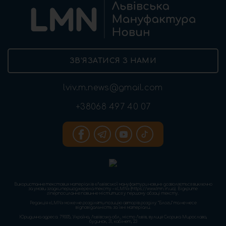
ЗВ’ЯЗАТИСЯ З НАМИ
lviv.m.news@gmail.com
+38068 497 40 07
Використання текстових матеріалів «Львівської мануфактури новин» дозволяється виключно
за умови згадки першоджерела тексту – «LMN» (https://www.lmn.in.ua). Відкрите
гіперпосилання повинне міститися у першому абзаці тексту.
Редакція «LMN» може не розділяти позицію авторів розділу “Блоги” та не несе
відповідальність за їхні матеріали.
Юридична адреса: 79005, Україна, Львівська обл., місто Львів, вулиця Скорика Мирослава,
будинок, 31, кабінет, 23