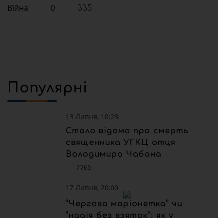
Війна
0
335
Популярні
13 Липня, 10:23
Стало відомо про смерть
священника УГКЦ отця
Володимира Чабана
7765
17 Липня, 20:00
“Чергова маріонетка” чи
“надія без взяток”: як у