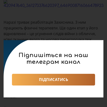
Наразі триває реабілітація Захисника. З ним
працюють фізичні терапевти. Ще один етап у його
відновленні – це усунення слідів війни з обличчя,
мʼякі тканини якого та носова перегородка теж
понівечені уламками. Хірурги центру “Незламні”
разом з одеськими колегами виконають операцію з
Підпишіться на наш
реконструкції та пластики носа. А потому спеціалісти
телеграм канал
Центру естетичної медицини Першого
медоб’єднання Львова остаточно наведуть красу –
зашліфують рубці та шрами.
Незламний Олег Лучин зізнався, що понад усе мріє
ПІДПИСАТИСЬ
знову стати на ноги. А ще, аби його з дружиною
сім’я, в якій вже зростає донечка, поповнилася ще й
сином.