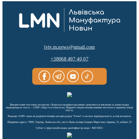
lviv.m.news@gmail.com
+38068 497 40 07
Використання текстових матеріалів «Львівської мануфактури новин» дозволяється виключно за умови згадки
першоджерела тексту – «LMN» (https://www.lmn.in.ua). Відкрите гіперпосилання повинне міститися у першому абзаці
тексту.
Редакція «LMN» може не розділяти позицію авторів розділу “Блоги” та не несе відповідальність за їхні матеріали.
Юридична адреса: 79005, Україна, Львівська обл., місто Львів, вулиця Скорика Мирослава, будинок, 31, кабінет, 23
Cуб'єкт у сфері онлайн-медіа; ідентифікатор медіа - R40-03621