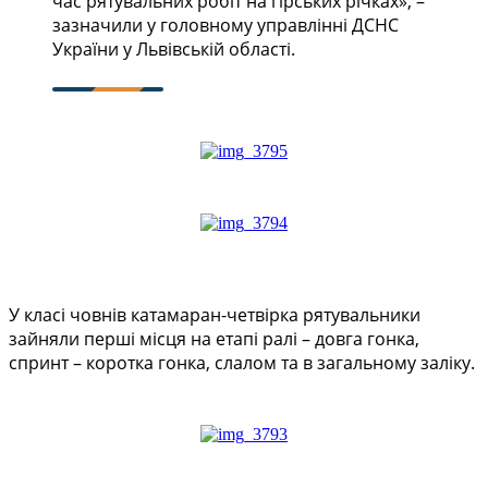
час рятувальних робіт на гірських річках», –
зазначили у головному управлінні ДСНС
України у Львівській області.
У класі човнів катамаран-четвірка рятувальники
зайняли перші місця на етапі ралі – довга гонка,
спринт – коротка гонка, слалом та в загальному заліку.