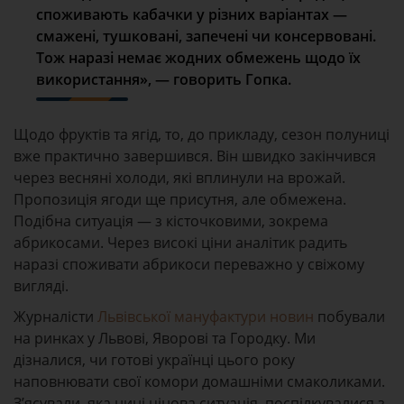
споживають кабачки у різних варіантах —
смажені, тушковані, запечені чи консервовані.
Тож наразі немає жодних обмежень щодо їх
використання», — говорить Гопка.
Щодо фруктів та ягід, то, до прикладу, сезон полуниці
вже практично завершився. Він швидко закінчився
через весняні холоди, які вплинули на врожай.
Пропозиція ягоди ще присутня, але обмежена.
Подібна ситуація — з кісточковими, зокрема
абрикосами. Через високі ціни аналітик радить
наразі споживати абрикоси переважно у свіжому
вигляді.
Журналісти
Львівської мануфактури новин
побували
на ринках у Львові, Яворові та Городку. Ми
дізналися, чи готові українці цього року
наповнювати свої комори домашніми смаколиками.
З’ясували, яка нині цінова ситуація, поспілкувалися з