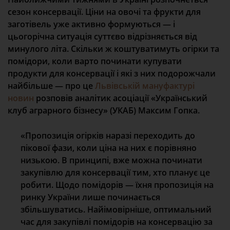
сезон консервації. Ціни на овочі та фрукти для
заготівель уже активно формуються — і
цьогорічна ситуація суттєво відрізняється від
минулого літа. Скільки ж коштуватимуть огірки та
помідори, коли варто починати купувати
продукти для консервації і які з них подорожчали
найбільше — про це
Львівській мануфактурі
новин
розповів аналітик асоціації «Український
клуб аграрного бізнесу» (УКАБ) Максим Гопка.
«Пропозиція огірків наразі переходить до
пікової фази, коли ціна на них є порівняно
низькою. В принципі, вже можна починати
закупівлю для консервації тим, хто планує це
робити. Щодо помідорів — їхня пропозиція на
ринку України лише починається
збільшуватись. Найімовірніше, оптимальний
час для закупівлі помідорів на консервацію за