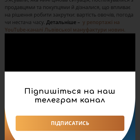
продавцями та покупцями й дізналися, що впливає
на рішення робити закрутки: вартість овочів, погода
чи нестача часу.
Детальніше –
у репортажі на
YouTube-каналі Львівської мануфактури новин.
Підпишіться на наш
телеграм канал
ПІДПИСАТИСЬ