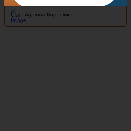
Адріана Карапінка