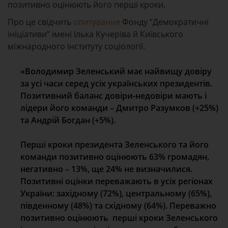
позитивно оцінюють його перші кроки.
Про це свідчить
опитування
Фонду “Демократичні
ініціативи” імені Ілька Кучеріва й Київського
міжнародного інституту соціології.
«Володимир Зеленський має найвищу довіру
за усі часи серед усіх українських президентів.
Позитивний баланс довіри-недовіри мають і
лідери його команди – Дмитро Разумков (+25%)
та Андрій Богдан (+5%).
Перші кроки президента Зеленського та його
команди позитивно оцінюють 63% громадян,
негативно – 13%, ще 24% не визначилися.
Позитивні оцінки переважають в усіх регіонах
України: західному (72%), центральному (65%),
південному (48%) та східному (64%). Переважно
позитивно оцінюють перші кроки Зеленського