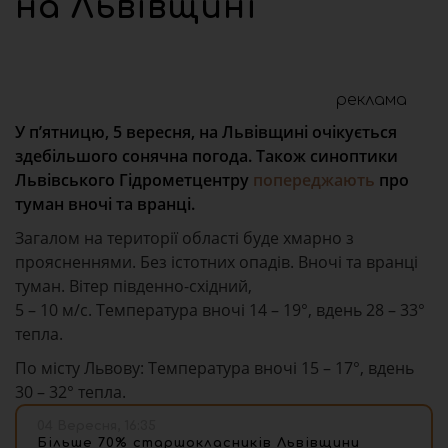
на Львівщині
реклама
У пʼятницю, 5 вересня, на Львівщині очікується
здебільшого сонячна погода. Також синоптики
Львівського Гідрометцентру
попереджають
про
туман вночі та вранці.
Загалом на території області буде хмарно з
проясненнями. Без істотних опадів. Вночі та вранці
туман. Вітер південно-східний,
5 – 10 м/с. Температура вночі 14 – 19°, вдень 28 – 33°
тепла.
По місту Львову: Температура вночі 15 – 17°, вдень
30 – 32° тепла.
04 Вересня, 16:35
Більше 70% старшокласників Львівщини