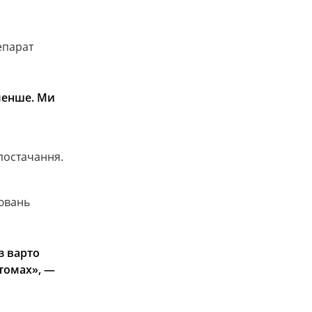
епарат
менше. Ми
постачання.
рювань
з варто
птомах»,
—