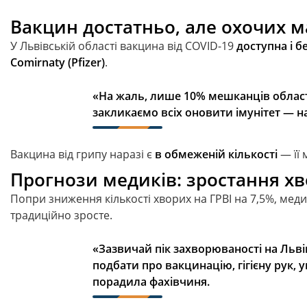
Вакцин достатньо, але охочих 
У Львівській області вакцина від COVID-19
доступна і б
Comirnaty (Pfizer)
.
«На жаль, лише 10% мешканців област
закликаємо всіх оновити імунітет — на
Вакцина від грипу наразі є
в обмеженій кількості
— її 
Прогнози медиків: зростання х
Попри зниження кількості хворих на ГРВІ на 7,5%, мед
традиційно зросте.
«Зазвичай пік захворюваності на Льв
подбати про вакцинацію, гігієну рук,
порадила фахівчиня.