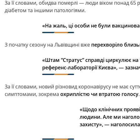
За її словами, обидва померлі — люди віком понад 65
діабетом та іншими патологіями.
«На жаль, ці особи не були вакцинован
З початку сезону на Львівщині вже
перехворіло близьк
«Штам “Стратус” справді циркулює на 
референс-лабораторії Києва», —
зазна
За її словами, новий різновид коронавірусу не має су
симптомами, зокрема
охриплістю чи втратою голосу
.
«Щодо клінічних проявів
людини. Але ми нагол
захисту», — наголосила