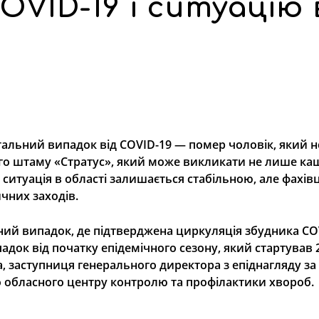
VID-19 і ситуацію 
тальний випадок від COVID-19 — помер чоловік, який н
о штаму «Стратус», який може викликати не лише каш
 ситуація в області залишається стабільною, але фахівц
чних заходів.
ий випадок, де підтверджена циркуляція збудника COV
док від початку епідемічного сезону, який стартував 
, заступниця генерального директора з епіднагляду за
 обласного центру контролю та профілактики хвороб.