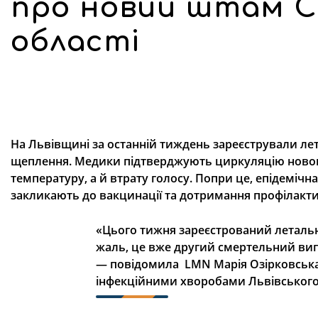
про новий штам CO
області
На Львівщині за останній тиждень зареєстрували ле
щеплення. Медики підтверджують циркуляцію новог
температуру, а й втрату голосу. Попри це, епідемічна
закликають до вакцинації та дотримання профілакти
«Цього тижня зареєстрований летальн
жаль, це вже другий смертельний випа
—
повідомила
LMN
Марія Озірковська
інфекційними хворобами Львівського