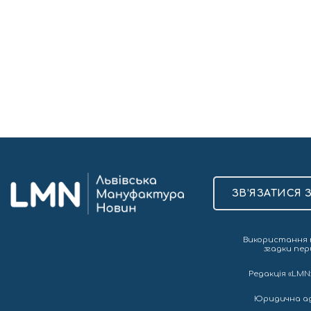
ЗВ’ЯЗАТИСЯ 
Використання т
згадки пер
Редакція «LMN»
Юридична адре