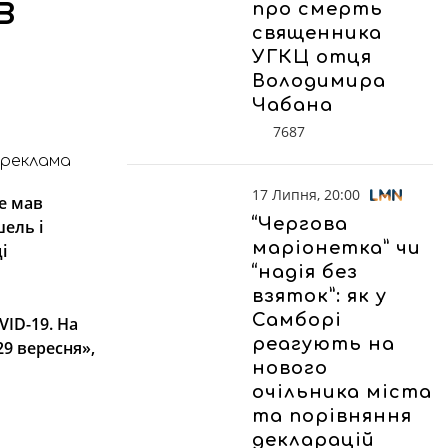
в
про смерть
священника
УГКЦ отця
Володимира
Чабана
7687
реклама
17 Липня, 20:00
е мав
“Чергова
ель і
маріонетка” чи
і
“надія без
взяток”: як у
Самборі
ID-19. На
реагують на
29 вересня»,
нового
очільника міста
та порівняння
декларацій