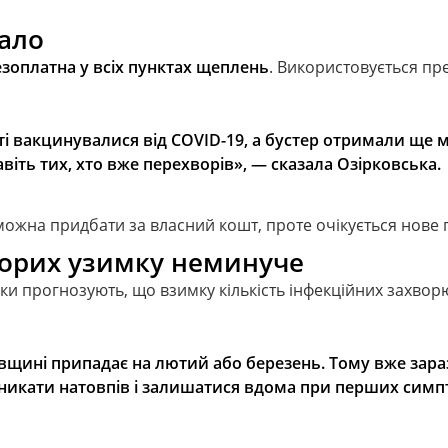
мало
езоплатна у всіх пунктах щеплень
. Використовується пр
і вакцинувалися від COVID-19, а бустер отримали ще 
віть тих, хто вже перехворів», —
с
казала Озірковська.
можна придбати за власний кошт, проте очікується нове 
ворих узимку неминуче
ики прогнозують, що взимку кількість інфекційних захво
івщині припадає на лютий або березень. Тому вже зара
 уникати натовпів і залишатися вдома при перших сим