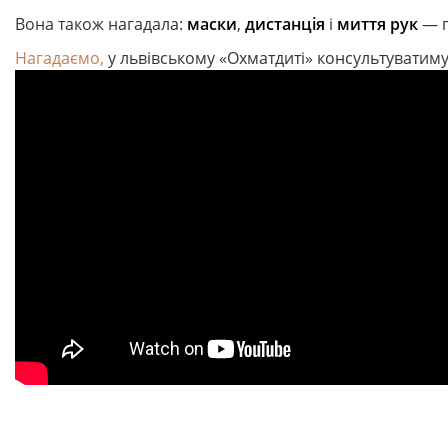
Вона також нагадала:
маски
,
дистанція
і
миття рук
— п
Нагадаємо,
у львівському «Охматдиті» консультуватим