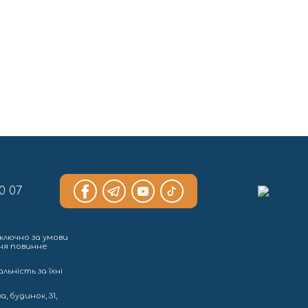
0 07
ключно за умови
ння повинне
льність за їхні
, будинок, 31,