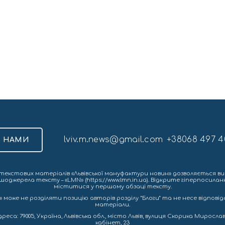
lviv.m.news@gmail.com
+38068 497 4
З НАМИ
екстових матеріалів «Львівської мануфактури новин» дозволяється ви
шоджерела тексту – «LMN» (https://www.lmn.in.ua). Відкрите гіперпосила
міститися у першому абзаці тексту.
 може не розділяти позицію авторів розділу “Блоги” та не несе відповіда
матеріали.
са: 79005, Україна, Львівська обл., місто Львів, вулиця Скорика Мирослава
кабінет, 23