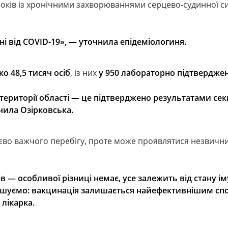
 років із хронічними захворюваннями серцево-судинної с
і від COVID-19», —
уточнила епідеміологиня.
о 48,5 тисяч осіб
, із них
у 950 лабораторно підтвердже
території області — це підтверджено результатами се
чила Озірковська.
ттєво важчого перебігу, проте може проявлятися незвич
 — особливої різниці немає, усе залежить від стану ім
ошуємо: вакцинація залишається найефективнішим сп
 лікарка.