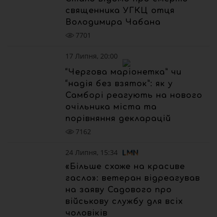
священника УГКЦ отця
Володимира Чабана
7701
17 Липня, 20:00
“Чергова маріонетка” чи
“надія без взяток”: як у
Самборі реагують на нового
очільника міста та
порівняння декларацій
7162
24 Липня, 15:34
«Більше схоже на красиве
гасло»: ветеран відреагував
на заяву Садового про
військову службу для всіх
чоловіків