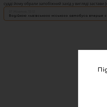
судді йому обрали запобіжний захід у вигляді застави (
07 Жовтня, 12:12
Водійкою львівського міського автобуса вперше с
Пі