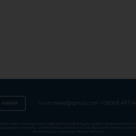
lviv.m.news@gmail.com
+38068 497 4
З НАМИ
екстових матеріалів «Львівської мануфактури новин» дозволяється ви
шоджерела тексту – «LMN» (https://www.lmn.in.ua). Відкрите гіперпосила
міститися у першому абзаці тексту.