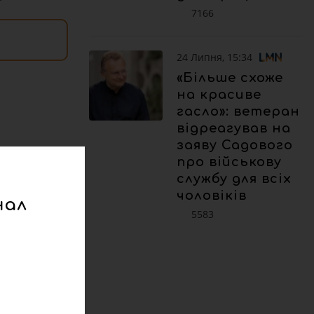
7166
24 Липня, 15:34
«Більше схоже
на красиве
гасло»: ветеран
відреагував на
заяву Садового
про військову
службу для всіх
чоловіків
нал
5583