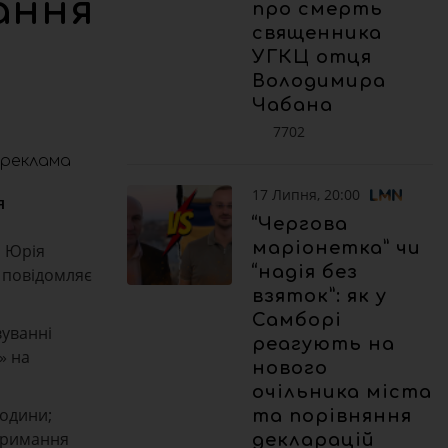
ання
про смерть
священника
УГКЦ отця
Володимира
Чабана
7702
реклама
17 Липня, 20:00
я
“Чергова
маріонетка” чи
а Юрія
“надія без
, повідомляє
взяток”: як у
Самборі
вуванні
реагують на
» на
нового
очільника міста
родини;
та порівняння
атримання
декларацій