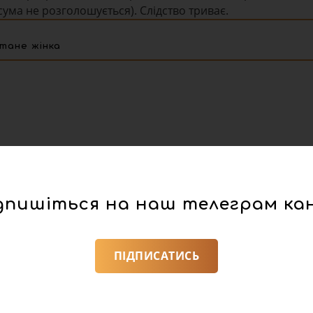
сума не розголошується). Слідство триває.
тане жінка
дпишіться на наш телеграм ка
ПІДПИСАТИСЬ