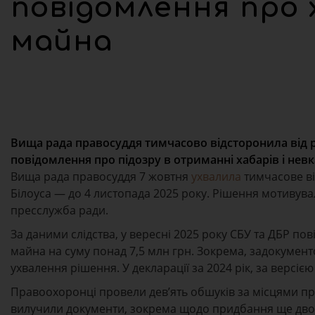
повідомлення про 
майна
Вища рада правосуддя тимчасово відсторонила від р
повідомлення про підозру в отриманні хабарів і невк
Вища рада правосуддя 7 жовтня
ухвалила
тимчасове ві
Білоуса — до 4 листопада 2025 року. Рішення мотивува
пресслужба ради.
За даними слідства, у вересні 2025 року СБУ та ДБР по
майна на суму понад 7,5 млн грн. Зокрема, задокумент
ухвалення рішення. У декларації за 2024 рік, за версією
Правоохоронці провели дев’ять обшуків за місцями про
вилучили документи, зокрема щодо придбання ще двох