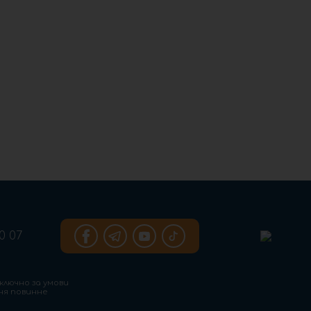
0 07
ключно за умови
ння повинне