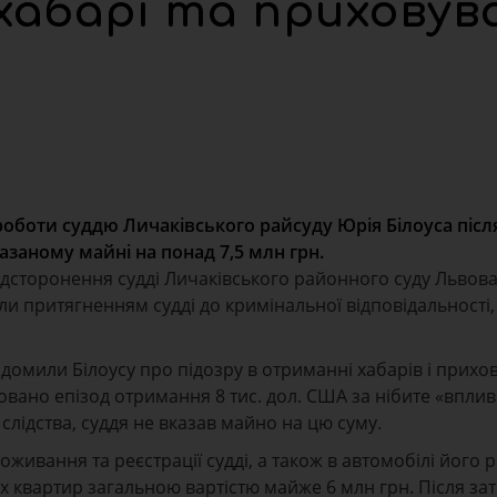
хабарі та приховув
оботи суддю Личаківського райсуду Юрія Білоуса післ
азаному майні на понад 7,5 млн грн.
дсторонення судді Личаківського районного суду Львов
ли притягненням судді до кримінальної відповідальності
відомили Білоусу про підозру в отриманні хабарів і прихо
овано епізод отримання 8 тис. дол. США за нібите «вплив
 слідства, суддя не вказав майно на цю суму.
живання та реєстрації судді, а також в автомобілі його 
 квартир загальною вартістю майже 6 млн грн. Після з