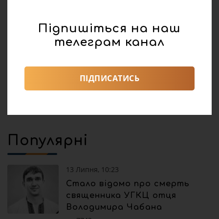
реклама
Підпишіться на наш
Поділитися:
телеграм канал
Погода
0
105
ПІДПИСАТИСЬ
Популярні
13 Липня, 10:23
Стало відомо про смерть
священника УГКЦ отця
Володимира Чабана