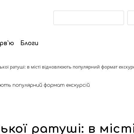
ПІДТРИМАТИ ПРОЕКТ
рв`ю
Блоги
ької ратуші: в місті відновлюють популярний формат екскур
кої ратуші: в міст