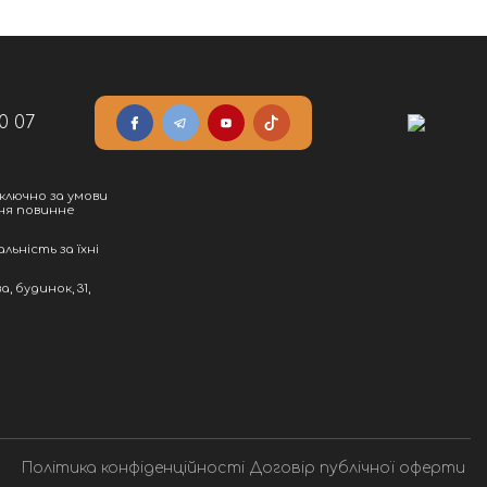
0 07
ключно за умови
ння повинне
льність за їхні
, будинок, 31,
Політика конфіденційності
Договір публічної оферти