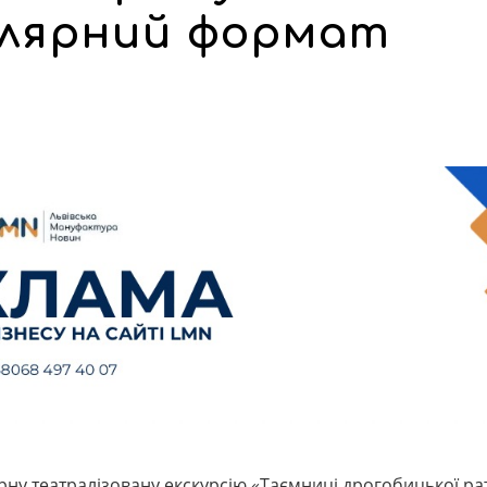
улярний формат
ну театралізовану екскурсію «Таємниці дрогобицької рат