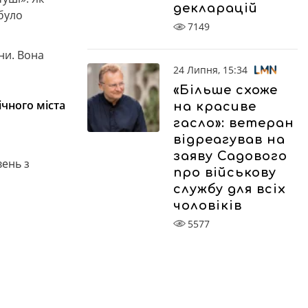
декларацій
 було
7149
ни. Вона
24 Липня, 15:34
«Більше схоже
ічного міста
на красиве
гасло»: ветеран
відреагував на
заяву Садового
вень з
про військову
службу для всіх
чоловіків
5577