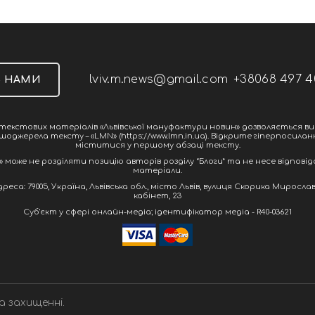
lviv.m.news@gmail.com
+38068 497 4
З НАМИ
екстових матеріалів «Львівської мануфактури новин» дозволяється ви
шоджерела тексту – «LMN» (https://www.lmn.in.ua). Відкрите гіперпосила
міститися у першому абзаці тексту.
 може не розділяти позицію авторів розділу “Блоги” та не несе відповіда
матеріали.
са: 79005, Україна, Львівська обл., місто Львів, вулиця Скорика Мирослава
кабінет, 23
Cуб'єкт у сфері онлайн-медіа; ідентифікатор медіа - R40-03621
а захищенні.