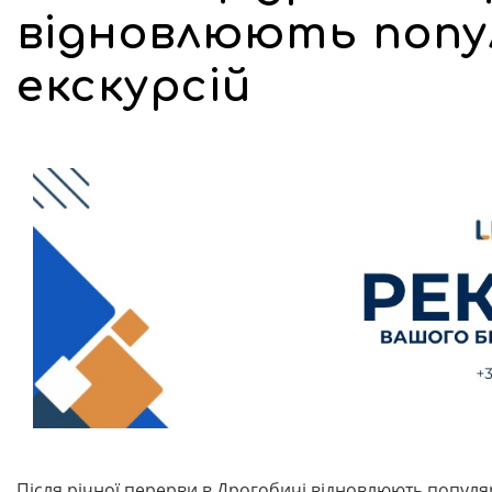
відновлюють поп
екскурсій
Після річної перерви в Дрогобичі відновлюють популяр