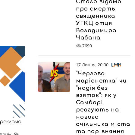
Стало відомо
про смерть
священника
УГКЦ отця
Володимира
Чабана
7690
17 Липня, 20:00
“Чергова
маріонетка” чи
“надія без
взяток”: як у
Самборі
реагують на
нового
реклама
очільника міста
та порівняння
уші». Як