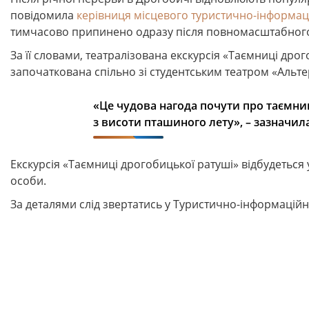
повідомила
керівниця місцевого туристично-інформац
тимчасово припинено одразу після повномасштабного
За її словами, театралізована екскурсія «Таємниці дро
започаткована спільно зі студентським театром «Альтер»
«Це чудова нагода почути про таємниц
з висоти пташиного лету», – зазначила
Екскурсія «Таємниці дрогобицької ратуші» відбудеться у
особи.
За деталями слід звертатись у Туристично-інформаційн