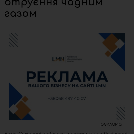
отруєння чадним
газом
реклама
У селі Ушковичі, поблизу Перемишлян на Львівщині,