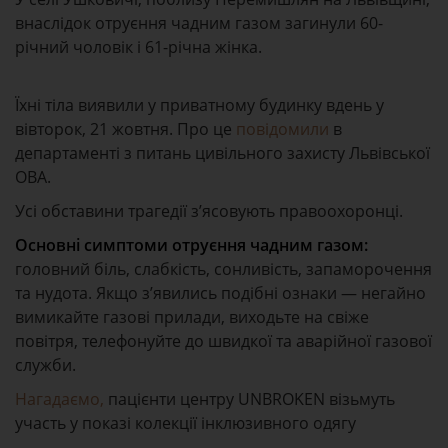
внаслідок отруєння чадним газом загинули 60-
річний чоловік і 61-річна жінка.
Їхні тіла виявили у приватному будинку вдень у
вівторок, 21 жовтня. Про це
повідомили
в
департаменті з питань цивільного захисту Львівської
ОВА.
Усі обставини трагедії з’ясовують правоохоронці.
Основні симптоми отруєння чадним газом:
головний біль, слабкість, сонливість, запаморочення
та нудота. Якщо з’явились подібні ознаки — негайно
вимикайте газові прилади, виходьте на свіже
повітря, телефонуйте до швидкої та аварійної газової
служби.
Нагадаємо,
пацієнти центру UNBROKEN візьмуть
участь у показі колекції інклюзивного одягу