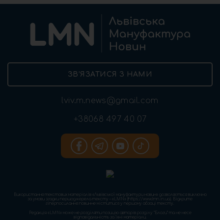
ЗВ’ЯЗАТИСЯ З НАМИ
lviv.m.news@gmail.com
+38068 497 40 07
Використання текстових матеріалів «Львівської мануфактури новин» дозволяється виключно
за умови згадки першоджерела тексту – «LMN» (https://www.lmn.in.ua). Відкрите
гіперпосилання повинне міститися у першому абзаці тексту.
Редакція «LMN» може не розділяти позицію авторів розділу “Блоги” та не несе
відповідальність за їхні матеріали.