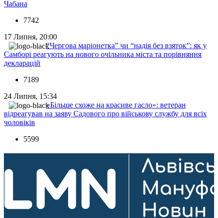
Чабана
7742
17 Липня, 20:00
“Чергова маріонетка” чи “надія без взяток”: як у
Самборі реагують на нового очільника міста та порівняння
декларацій
7189
24 Липня, 15:34
«Більше схоже на красиве гасло»: ветеран
відреагував на заяву Садового про військову службу для всіх
чоловіків
5599