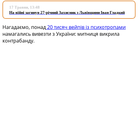
17 Травня, 13:48
На війні загинув 27-річний Захисник з Львівщини Іван Гладкий
Нагадаємо, понад
20 тисяч вейпів із психотропами
намагались вивезти з України: митниця викрила
контрабанду.