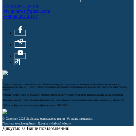
зв’язатися з нами
lviv.m.news@gmail.com
+38068 497 40 07
Використання текстових матеріалів «Львівської мануфактури новин» дозволяється виключно за умови згадки
першоджерела тексту – «LMN» (https://www.lmn.in.ua). Відкрите гіперпосилання повинне міститися у першому абзаці
тексту.
Редакція «LMN» може не розділяти позицію авторів розділу “Блоги” та не несе відповідальність за їхні матеріали.
Юридична адреса: 79005, Україна, Львівська обл., місто Львів, вулиця Скорика Мирослава, будинок, 31, кабінет, 23
Cуб'єкт у сфері онлайн-медіа; ідентифікатор медіа - R40-03621
© Copyright 2025 Львівська мануфактура новин. Усі права захищенні.
Політика конфіденційності
Договір публічної оферти
Дякуємо за Ваше повідомлення!