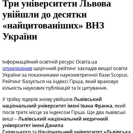
Три університети Львова
увійшли до десятки
«найцитованіших» ВНЗ
України
Інформаційний освітній ресурс Освіта.ua
оприлюднив
щорічний рейтинг закладів вищої освіти
України за показниками наукометричної бази Scopus.
Рейтинг базується на індексі Гірша, який враховує
кількість наукових публікацій та їх цитування.
У трійку лідерів знову увійшов
Львівський
національний університет імені Івана Франка
, який
посів третє місце за індексом Гірша. Ще два львівські
виші –
Львівський національний медичний
університет імені Данила
Галицького
та
Національний університет «Львівська