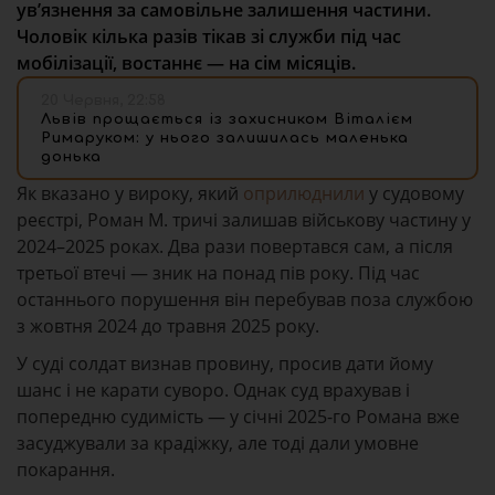
ув’язнення за самовільне залишення частини.
Чоловік кілька разів тікав зі служби під час
мобілізації, востаннє — на сім місяців.
20 Червня, 22:58
Львів прощається із захисником Віталієм
Римаруком: у нього залишилась маленька
донька
Як вказано у вироку, який
оприлюднили
у судовому
реєстрі, Роман М. тричі залишав військову частину у
2024–2025 роках. Два рази повертався сам, а після
третьої втечі — зник на понад пів року. Під час
останнього порушення він перебував поза службою
з жовтня 2024 до травня 2025 року.
У суді солдат визнав провину, просив дати йому
шанс і не карати суворо. Однак суд врахував і
попередню судимість — у січні 2025-го Романа вже
засуджували за крадіжку, але тоді дали умовне
покарання.