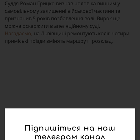
Суддя Роман Грицко визнав чоловіка винним у
самовільному залишенні військової частини та
призначив 5 років позбавлення волі. Вирок ще
можна оскаржити в апеляційному суді.
Нагадаємо,
на Львівщині ремонтують колії: чотири
приміські поїзди змінять маршрут і розклад.
Підпишіться на наш
телеграм канал