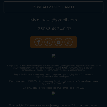
ЗВ’ЯЗАТИСЯ З НАМИ
lviv.m.news@gmail.com
+38068 497 40 07
Використання текстових матеріалів «Львівської мануфактури новин» дозволяється виключно
за умови згадки першоджерела тексту – «LMN» (https://www.lmn.in.ua). Відкрите
гіперпосилання повинне міститися у першому абзаці тексту.
Редакція «LMN» може не розділяти позицію авторів розділу “Блоги” та не несе
відповідальність за їхні матеріали.
Юридична адреса: 79005, Україна, Львівська обл., місто Львів, вулиця Скорика Мирослава,
будинок, 31, кабінет, 23
Cуб'єкт у сфері онлайн-медіа; ідентифікатор медіа - R40-03621
© Copyright 2025 Львівська мануфактура новин. Усі права захищенні.