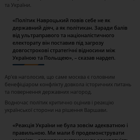
та України.
«Політик Навроцький повів себе не як
державний діяч, а як політикан. Заради балів
від ультраправого та націоналістичного
електорату він поставив під загрозу
довгострокові стратегічні відносини між
Україною та Польщею», – сказав нардеп.
Ар’єв наголосив, що саме москва є головним
бенефіціаром конфлікту довкола історичних питань
та повернення державних нагород.
Водночас політик критично оцінив і реакцію
української сторони на рішення Варшави.
«Реакція України не була зовсім адекватною і
правильною. Ми мали б продемонструвати