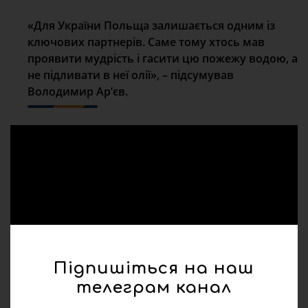
«Для України Польща залишається одним із
ключових партнерів. Саме тому хтось мав
проявити мудрість і гасити цю пожежу водою, а
не підливати в неї олії», – підсумував
Володимир Ар’єв.
Підпишіться на наш
телеграм канал