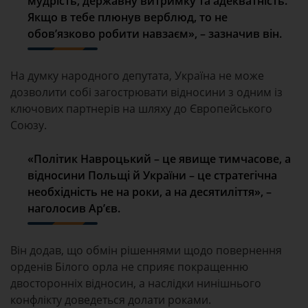
мудрість, державну витримку та адекватність.
Якщо в тебе плюнув верблюд, то не
обов’язково робити навзаєм», – зазначив він.
На думку народного депутата, Україна не може
дозволити собі загострювати відносини з одним із
ключових партнерів на шляху до Європейського
Союзу.
«Політик Навроцький – це явище тимчасове, а
відносини Польщі й України – це стратегічна
необхідність не на роки, а на десятиліття», –
наголосив Ар’єв.
Він додав, що обмін рішеннями щодо повернення
орденів Білого орла не сприяє покращенню
двосторонніх відносин, а наслідки нинішнього
конфлікту доведеться долати роками.