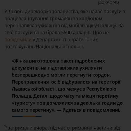
реклама
У Львові директорка товариства, яке надає послуги з
працевлаштування громадян за кордоном
переправляла ухилянтів від мобілізації у Польщу. За
свої послуги вона брала 5500 доларів. Про це
повідомили
у Департаменті стратегічних
розслідувань Національної поліції.
«Жінка виготовляла пакет підроблених
документів, на підставі яких ухилянти
безперешкодно могли перетнути кордон.
Переправлення осіб відбувалося на території
Львівської області, що межує з Республікою
Польща. Деталі щодо часу та місця перетину
«туристу» повідомлялися за декілька годин до
самого перетину»
, — йдеться в повідомленні.
Її затримали вчора, під час отримання частини від