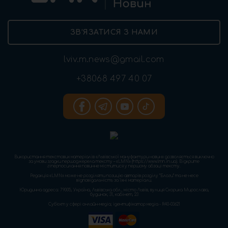
ЗВ’ЯЗАТИСЯ З НАМИ
lviv.m.news@gmail.com
+38068 497 40 07
Використання текстових матеріалів «Львівської мануфактури новин» дозволяється виключно
за умови згадки першоджерела тексту – «LMN» (https://www.lmn.in.ua). Відкрите
гіперпосилання повинне міститися у першому абзаці тексту.
Редакція «LMN» може не розділяти позицію авторів розділу “Блоги” та не несе
відповідальність за їхні матеріали.
Юридична адреса: 79005, Україна, Львівська обл., місто Львів, вулиця Скорика Мирослава,
будинок, 31, кабінет, 23
Cуб'єкт у сфері онлайн-медіа; ідентифікатор медіа - R40-03621