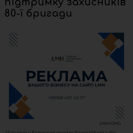
підтримку захисників
80-ї бригади
реклама
24 травня у Бориславі пройде благодійний забіг