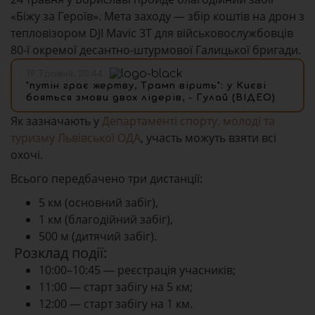
«Біжу за Героїв». Мета заходу — збір коштів на дрон з
тепловізором DJI Mavic 3T для військовослужбовців
80-ї окремої десантно-штурмової Галицької бригади.
19 Травня, 20:44
"путін грає жертву, Трамп вірить": у Києві
бояться змови двох лідерів, - Гулай (ВІДЕО)
Як зазначають у
Департаменті спорту, молоді та
туризму Львівської ОДА
, участь можуть взяти всі
охочі.
Всього передбачено три дистанції:
5 км (основний забіг),
1 км (благодійний забіг),
500 м (дитячий забіг).
Розклад події:
10:00–10:45 — реєстрація учасників;
11:00 — старт забігу на 5 км;
12:00 — старт забігу на 1 км.