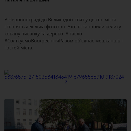
У Червонограді до Великодніх свят у центрі міста
створять декілька фотозон. Уже встановили велику
ковану писанку та дерево. А гасло
#СвяткуємоВоскресінняРазом об’єднає мешканців і
гостей міста.