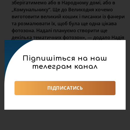
зберігатимемо або в Народному домі, або в
„Комунальнику“. Ще до Великодня хочемо
виготовити великий кошик і писанки із фанери
та розмалювати їх, щоб була ще одна цікава
фотозона. Надалі плануємо створити ще
декілька тематичних фотозон», — додало Надія
Земницька.
Підпишіться на наш
телеграм канал
ПІДПИСАТИСЬ