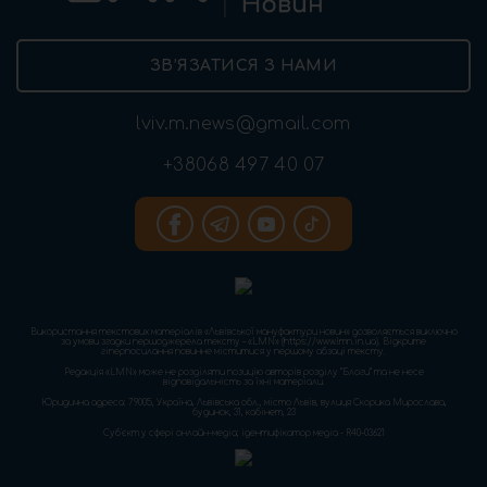
ЗВ’ЯЗАТИСЯ З НАМИ
lviv.m.news@gmail.com
+38068 497 40 07
Використання текстових матеріалів «Львівської мануфактури новин» дозволяється виключно
за умови згадки першоджерела тексту – «LMN» (https://www.lmn.in.ua). Відкрите
гіперпосилання повинне міститися у першому абзаці тексту.
Редакція «LMN» може не розділяти позицію авторів розділу “Блоги” та не несе
відповідальність за їхні матеріали.
Юридична адреса: 79005, Україна, Львівська обл., місто Львів, вулиця Скорика Мирослава,
будинок, 31, кабінет, 23
Cуб'єкт у сфері онлайн-медіа; ідентифікатор медіа - R40-03621