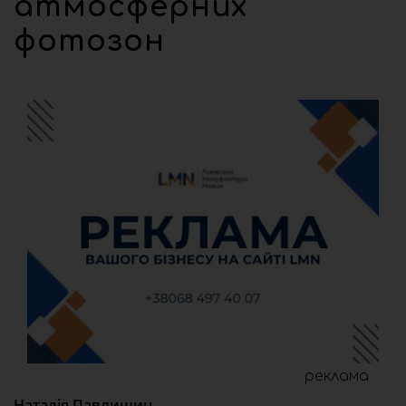
атмосферних
фотозон
реклама
Наталія Павлишин