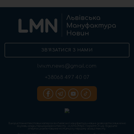
ЗВ’ЯЗАТИСЯ З НАМИ
lviv.m.news@gmail.com
+38068 497 40 07
Використання текстових матеріалів «Львівської мануфактури новин» дозволяється виключно
за умови згадки першоджерела тексту – «LMN» (https://www.lmn.in.ua). Відкрите
гіперпосилання повинне міститися у першому абзаці тексту.