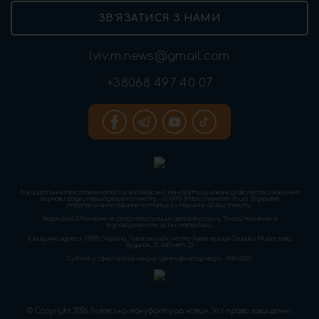
ЗВ’ЯЗАТИСЯ З НАМИ
lviv.m.news@gmail.com
+38068 497 40 07
Використання текстових матеріалів «Львівської мануфактури новин» дозволяється виключно
за умови згадки першоджерела тексту – «LMN» (https://www.lmn.in.ua). Відкрите
гіперпосилання повинне міститися у першому абзаці тексту.
Редакція «LMN» може не розділяти позицію авторів розділу “Блоги” та не несе
відповідальність за їхні матеріали.
Юридична адреса: 79005, Україна, Львівська обл., місто Львів, вулиця Скорика Мирослава,
будинок, 31, кабінет, 23
Cуб'єкт у сфері онлайн-медіа; ідентифікатор медіа - R40-03621
© Copyright 2026 Львівська мануфактура новин. Усі права захищенні.