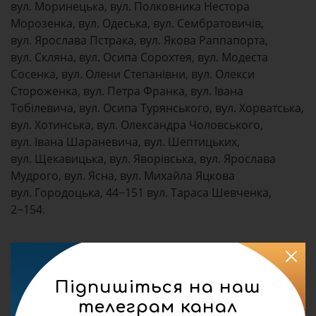
вул. Моринецька, вул. Полковника Нестора
Морозенка, вул. Одеська, вул. Сембратовичів,
вул. Ярослава Пстрака, вул. Якова Раппапорта,
вул. Скляна, вул. Осипа Сорохтея, вул. Модеста
Сосенка, вул. Олени Степанівни, вул. Олекси
Стороженка, вул. Петра Франка, вул. Івана
Тобілевича, вул. Осипа Турянського, вул. Хорватська,
вул. Хотинська, вул. Олександра Чоловського,
вул. Івана Шараневича, вул. Шептицьких,
вул. Щекавицька, вул. Яворівська, вул. Ярослава
Мудрого, вул. Ясна, вул. Михайла Яцкова
вул. Городоцька, 44−151 вул. Тараса Шевченка,
2−154.
Підпишіться на наш
телеграм канал