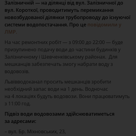
Залізничній — на ділянці від вул. Залізничної до
вул. Короткої, проводитимуть перемикання
новозбудованої ділянки трубопроводу до існуючої
системи водопостачання. Про це
повідомили у
ЛМР.
На час ремонтних робіт — з 09:00 до 22:00 — буде
призупинено подачу води до частини будинків у
Залізничному і Шевченківському районах. Для
мешканців забезпечать змогу набрати воду з
водовозів.
Львівводоканал просить мешканців зробити
необхідний запас води на 1 день. Водночас
на 4 локаціях будуть водовози. Вони працюватимуть
з 11:00 год.
Підвіз води водовозами здійснюватиметься
за адресами:
– вул. Бр. Міхновських, 23,