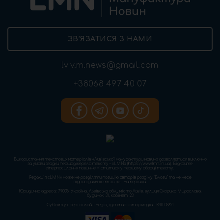
ЗВ’ЯЗАТИСЯ З НАМИ
lviv.m.news@gmail.com
+38068 497 40 07
Використання текстових матеріалів «Львівської мануфактури новин» дозволяється виключно
за умови згадки першоджерела тексту – «LMN» (https://www.lmn.in.ua). Відкрите
гіперпосилання повинне міститися у першому абзаці тексту.
Редакція «LMN» може не розділяти позицію авторів розділу “Блоги” та не несе
відповідальність за їхні матеріали.
Юридична адреса: 79005, Україна, Львівська обл., місто Львів, вулиця Скорика Мирослава,
будинок, 31, кабінет, 23
Cуб'єкт у сфері онлайн-медіа; ідентифікатор медіа - R40-03621