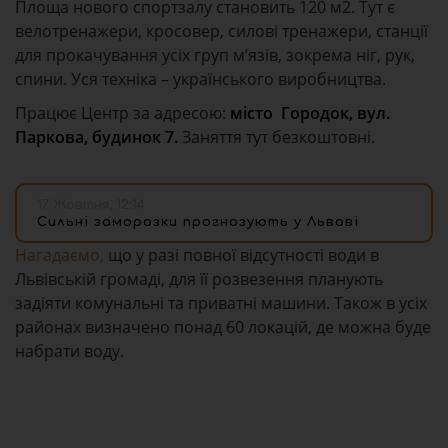
Площа нового спортзалу становить 120 м
2
. Тут є
велотренажери, кросовер, силові тренажери, станції
для прокачування усіх груп м’язів, зокрема ніг, рук,
спини. Уся техніка – українського виробництва.
Працює Центр за адресою:
місто Городок, вул.
Паркова, будинок 7.
Заняття тут безкоштовні.
17 Жовтня, 12:14
Сильні заморозки прогнозують у Львові
Нагадаємо,
що у разі повної відсутності води в
Львівській громаді, для її розвезення планують
задіяти комунальні та приватні машини. Також в усіх
районах визначено понад 60 локацій, де можна буде
набрати воду.