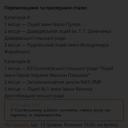
Переможцями та призерами стали:
Категорія А:
1 місце — Ліцей імені Івана Пулюя
2 місце — Давидівський ліцей ім. Т. Г. Шевченка
Давидівської сільської ради
3 місце — Рудківський ліцей імені Володимира
Жеребного
Категорія В:
1 місце — КЗ Солонківської сільської ради “Ліцей
імені Героя України Миколи Паньківа”
2 місце — Загальноосвітня школа №65 ЛМР
3 місце — Ліцей № 1 імені Івана Франка
Дрогобицької міської ради
13 Травня, 12:01
У Сихівському районі змінять схему руху на
одному із перехресть
Нагадаємо,
що 12 травня, близько 19.00, на вулиці