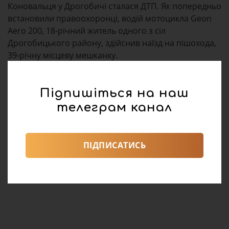
Коновальця у Дрогобичі сталася ДТП. Як попередньо
встановили правоохоронці, водій мотоцикла Geon
Aero 200, 18-річний житель одного з сіл
Дрогобицького району, здійснив наїзд на пішохода,
39-річну місцеву мешканку.
Підпишіться на наш
телеграм канал
ПІДПИСАТИСЬ