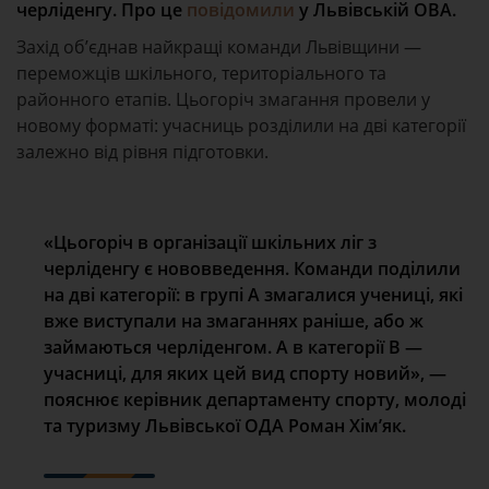
черліденгу. Про це
повідомили
у Львівській ОВА.
Захід об’єднав найкращі команди Львівщини —
переможців шкільного, територіального та
районного етапів. Цьогоріч змагання провели у
новому форматі: учасниць розділили на дві категорії
залежно від рівня підготовки.
«Цьогоріч в організації шкільних ліг з
черліденгу є нововведення. Команди поділили
на дві категорії: в групі А змагалися учениці, які
вже виступали на змаганнях раніше, або ж
займаються черліденгом. А в категорії В —
учасниці, для яких цей вид спорту новий», —
пояснює керівник департаменту спорту, молоді
та туризму Львівської ОДА Роман Хімʼяк.