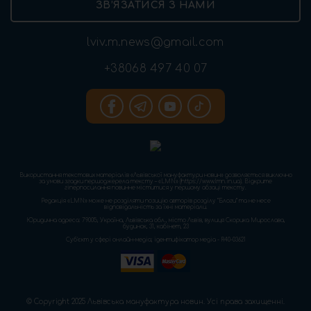
ЗВ’ЯЗАТИСЯ З НАМИ
lviv.m.news@gmail.com
+38068 497 40 07
Використання текстових матеріалів «Львівської мануфактури новин» дозволяється виключно
за умови згадки першоджерела тексту – «LMN» (https://www.lmn.in.ua). Відкрите
гіперпосилання повинне міститися у першому абзаці тексту.
Редакція «LMN» може не розділяти позицію авторів розділу “Блоги” та не несе
відповідальність за їхні матеріали.
Юридична адреса: 79005, Україна, Львівська обл., місто Львів, вулиця Скорика Мирослава,
будинок, 31, кабінет, 23
Cуб'єкт у сфері онлайн-медіа; ідентифікатор медіа - R40-03621
© Copyright 2025 Львівська мануфактура новин. Усі права захищенні.