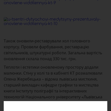
Також оновили-реставрували хол головного
корпусу. Провели фарбування, реставрацію
світильників, штукатурні роботи. Загальна вартість
оновлення склала понад 330 тис. грн.
Теплоти і естетики оновленому простору додали
малюнки. Стіну у холі та в кабінеті КТ розмалювали
Олена Жеребецька – відома львівська мисткиня,
старший викладач кафедри графіки та мистецтва
книги Інституту поліграфії та інтерактивних
технологій Національного університету «Львівська
політехніка», а також Соломія Дорош — старший
викладач тієї ж кафедри. Вони продовжили свою