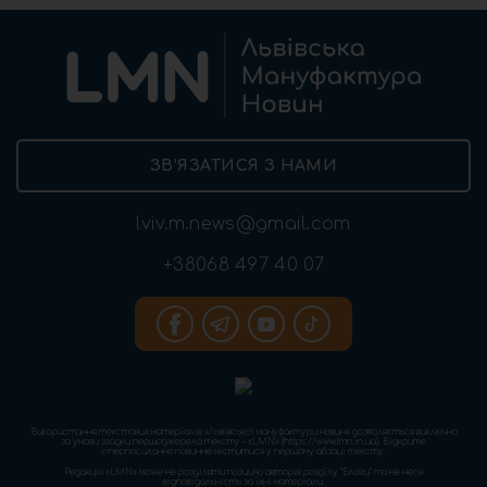
ЗВ’ЯЗАТИСЯ З НАМИ
lviv.m.news@gmail.com
+38068 497 40 07
Використання текстових матеріалів «Львівської мануфактури новин» дозволяється виключно
за умови згадки першоджерела тексту – «LMN» (https://www.lmn.in.ua). Відкрите
гіперпосилання повинне міститися у першому абзаці тексту.
Редакція «LMN» може не розділяти позицію авторів розділу “Блоги” та не несе
відповідальність за їхні матеріали.