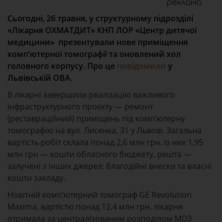
реклама
Сьогодні, 26 травня, у структурному підрозділі
«Лікарня ОХМАТДИТ» КНП ЛОР «Центр дитячої
медицини» презентували нове приміщення
комп’ютерної томографії та оновлений хол
головного корпусу. Про це
повідомили
у
Львівській ОВА.
В лікарні завершили реалізацію важливого
інфраструктурного проєкту — ремонт
(реставраційний) приміщень під комп’ютерну
томографію на вул. Лисенка, 31 у Львові. Загальна
вартість робіт склала понад 2,6 млн грн. Із них 1,95
млн грн — кошти обласного бюджету, решта —
залучені з інших джерел: благодійні внески та власні
кошти закладу.
Новітній комп’ютерний томограф GE Revolution
Maxima, вартістю понад 12,4 млн грн, лікарня
отримала за централізованим розподілом МОЗ