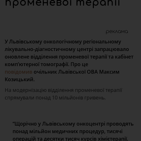
променевої терапії
реклама
У Львівському онкологічному регіональному
лікувально-діагностичному центрі запрацювало
оновлене відділення променевої терапії та кабінет
комп’ютерної томографії. Про це
повідомив
очільник Львівської ОВА Максим
Козицький.
На модернізацію відділення променевої терапії
спрямували понад 10 мільйонів гривень.
“Щорічно у Львівському онкоцентрі проводять
понад мільйон медичних процедур, тисячі
операцій та десятки тисяч курсів хімієтерапії.