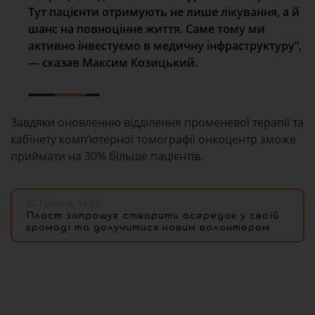
Тут пацієнти отримують не лише лікування, а й
шанс на повноцінне життя. Саме тому ми
активно інвестуємо в медичну інфраструктуру”,
— сказав Максим Козицький.
Завдяки оновленню відділення променевої терапії та
кабінету комп’ютерної томографії онкоцентр зможе
приймати на 30% більше пацієнтів.
21 Травня, 14:52
Пласт запрошує створити осередок у своїй
громаді та долучитися новим волонтерам