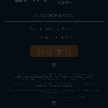
ЗВ’ЯЗАТИСЯ З НАМИ
lviv.m.news@gmail.com
+38068 497 40 07
Використання текстових матеріалів «Львівської мануфактури новин» дозволяється виключно
за умови згадки першоджерела тексту – «LMN» (https://www.lmn.in.ua). Відкрите
гіперпосилання повинне міститися у першому абзаці тексту.
Редакція «LMN» може не розділяти позицію авторів розділу “Блоги” та не несе
відповідальність за їхні матеріали.
Юридична адреса: 79005, Україна, Львівська обл., місто Львів, вулиця Скорика Мирослава,
будинок, 31, кабінет, 23
Cуб'єкт у сфері онлайн-медіа; ідентифікатор медіа - R40-03621