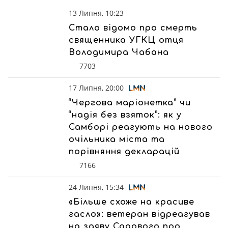
13 Липня, 10:23
Стало відомо про смерть
священника УГКЦ отця
Володимира Чабана
7703
17 Липня, 20:00
“Чергова маріонетка” чи
“надія без взяток”: як у
Самборі реагують на нового
очільника міста та
порівняння декларацій
7166
24 Липня, 15:34
«Більше схоже на красиве
гасло»: ветеран відреагував
на заяву Садового про