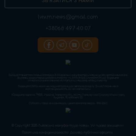
ЗВ’ЯЗАТИСЯ З НАМИ
lviv.m.news@gmail.com
+38068 497 40 07
Використання текстових матеріалів «Львівської мануфактури новин» дозволяється виключно
за умови згадки першоджерела тексту – «LMN» (https://www.lmn.in.ua). Відкрите
гіперпосилання повинне міститися у першому абзаці тексту.
Редакція «LMN» може не розділяти позицію авторів розділу “Блоги” та не несе
відповідальність за їхні матеріали.
Юридична адреса: 79005, Україна, Львівська обл., місто Львів, вулиця Скорика Мирослава,
будинок, 31, кабінет, 23
Cуб'єкт у сфері онлайн-медіа; ідентифікатор медіа - R40-03621
© Copyright 2025 Львівська мануфактура новин. Усі права захищенні.
Політика конфіденційності
Договір публічної оферти