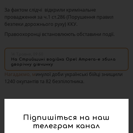
За фактом слідчі відкрили кримінальне
провадження за ч.1 ст.286 (Порушення правил
безпеки дорожнього руху) ККУ.
Правоохоронці встановлюють обставини події.
14 Травня, 09:50
На Стрийщині водійка Opel Ampera-e збила
дворічну дівчинку
Нагадаємо, м
инулої доби українські бійці знищили
1240 окупантів та 82 безпілотника.
Підпишіться на наш
телеграм канал