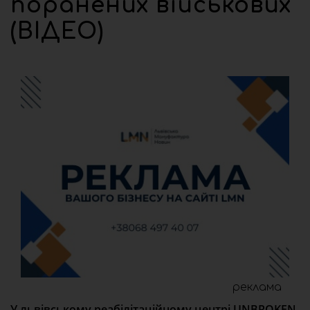
поранених військових
(ВІДЕО)
реклама
У львівському реабілітаційному центрі UNBROKEN