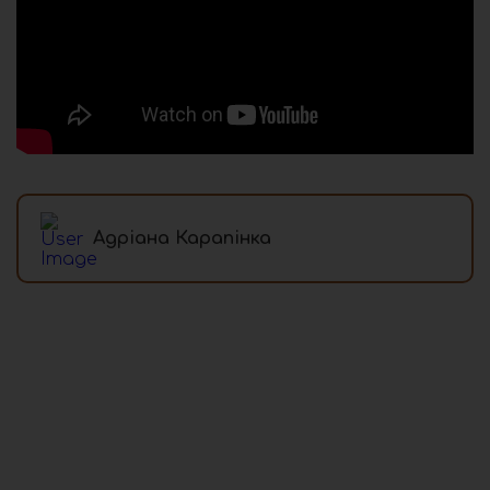
Адріана Карапінка