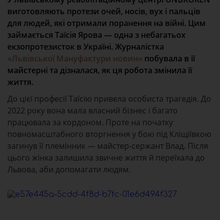
виготовляють протези очей, носів, вух і пальців
для людей, які отримали поранення на війні. Цим
займається Таїсія Ярова — одна з небагатьох
екзопротезисток в Україні. Журналістка
«Львівської Мануфактури новин»
побувала в її
майстерні та дізналася, як ця робота змінила її
життя.
До цієї професії Таїсію привела особиста трагедія. До
2022 року вона мала власний бізнес і багато
працювала за кордоном. Проте на початку
повномасштабного вторгнення у бою під Кліщіївкою
загинув її племінник — майстер-сержант Влад. Після
цього жінка залишила звичне життя й переїхала до
Львова, аби допомагати людям.