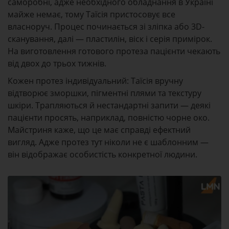
саморобні, адже необхідного обладнання в Україні
майже немає, тому Таїсія пристосовує все
власноруч. Процес починається зі зліпка або 3D-
сканування, далі — пластилін, віск і серія примірок.
На виготовлення готового протеза пацієнти чекають
від двох до трьох тижнів.
Кожен протез індивідуальний: Таїсія вручну
відтворює зморшки, пігментні плями та текстуру
шкіри. Трапляються й нестандартні запити — деякі
пацієнти просять, наприклад, повністю чорне око.
Майстриня каже, що це має справді ефектний
вигляд. Адже протез тут ніколи не є шаблонним —
він відображає особистість конкретної людини.