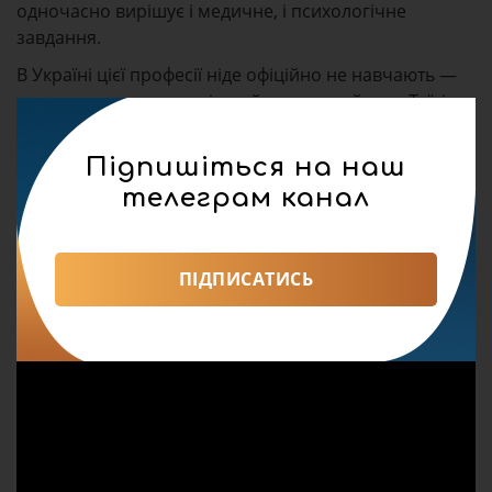
одночасно вирішує і медичне, і психологічне
завдання.
В Україні цієї професії ніде офіційно не навчають —
знання передаються від майстра до майстра. Таїсія
сподівається згодом передати свій досвід доньці, яка
нині завершує навчання у медичному коледжі й,
Підпишіться на наш
можливо, також обере цей шлях.
телеграм канал
«Ця робота не зупиниться, поки триває війна»,
— зазначає Таїсія.
ПІДПИСАТИСЬ