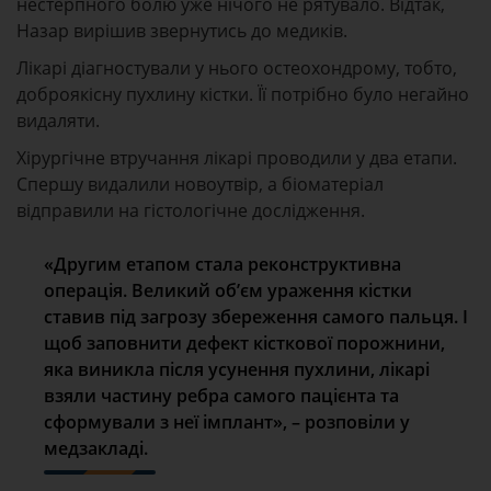
нестерпного болю уже нічого не рятувало. Відтак,
Назар вирішив звернутись до медиків.
Лікарі діагностували у нього остеохондрому, тобто,
доброякісну пухлину кістки. Її потрібно було негайно
видаляти.
Хірургічне втручання лікарі проводили у два етапи.
Спершу видалили новоутвір, а біоматеріал
відправили на гістологічне дослідження.
«Другим етапом стала реконструктивна
операція. Великий об’єм ураження кістки
ставив під загрозу збереження самого пальця. І
щоб заповнити дефект кісткової порожнини,
яка виникла після усунення пухлини, лікарі
взяли частину ребра самого пацієнта та
сформували з неї імплант», – розповіли у
медзакладі.