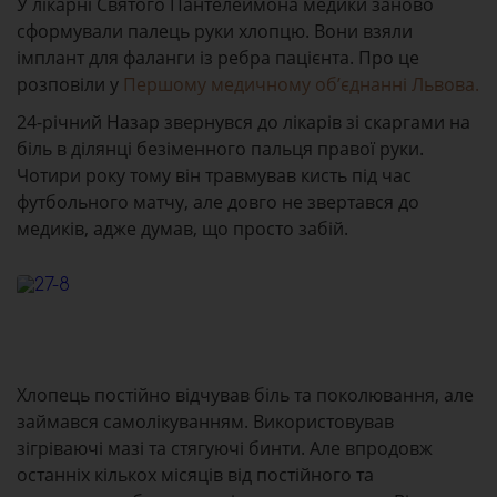
У лікарні Святого Пантелеймона медики заново
сформували палець руки хлопцю. Вони взяли
імплант для фаланги із ребра пацієнта. Про це
розповіли у
Першому медичному об’єднанні Львова.
24-річний Назар звернувся до лікарів зі скаргами на
біль в ділянці безіменного пальця правої руки.
Чотири року тому він травмував кисть під час
футбольного матчу, але довго не звертався до
медиків, адже думав, що просто забій.
Хлопець постійно відчував біль та поколювання, але
займався самолікуванням. Використовував
зігріваючі мазі та стягуючі бинти. Але впродовж
останніх кількох місяців від постійного та