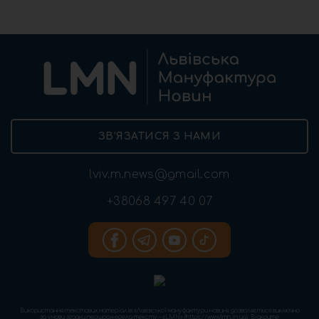
ЗВ’ЯЗАТИСЯ З НАМИ
lviv.m.news@gmail.com
+38068 497 40 07
Використання текстових матеріалів «Львівської мануфактури новин» дозволяється виключно
за умови згадки першоджерела тексту – «LMN» (https://www.lmn.in.ua). Відкрите