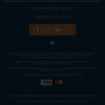
lviv.m.news@gmail.com
+38068 497 40 07
Використання текстових матеріалів «Львівської мануфактури новин» дозволяється виключно
за умови згадки першоджерела тексту – «LMN» (https://www.lmn.in.ua). Відкрите
гіперпосилання повинне міститися у першому абзаці тексту.
Редакція «LMN» може не розділяти позицію авторів розділу “Блоги” та не несе
відповідальність за їхні матеріали.
Юридична адреса: 79005, Україна, Львівська обл., місто Львів, вулиця Скорика Мирослава,
будинок, 31, кабінет, 23
Cуб'єкт у сфері онлайн-медіа; ідентифікатор медіа - R40-03621
© Copyright 2023 Львівська мануфактура новин. Усі права захищенні.
Політика конфіденційності
Договір публічної оферти