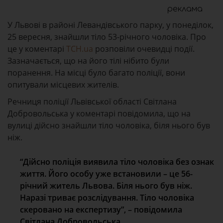
реклама
У Львові в районі Левандівського парку, у понеділок,
25 вересня, знайшли тіло 53-річного чоловіка. Про
це у коментарі
ТСН.ua
розповіли очевидці події.
Зазначається, що на його тілі нібито були
поранення. На місці було багато поліції, вони
опитували місцевих жителів.
Речниця поліції Львівської області Світлана
Добровольська у коментарі повідомила, що на
вулиці дійсно знайшли тіло чоловіка, біля нього був
ніж.
“Дійсно поліція виявила тіло чоловіка без ознак
життя. Його особу уже встановили – це 56-
річний житель Львова. Біля нього був ніж.
Наразі триває розслідування. Тіло чоловіка
скеровано на експертизу”, – повідомила
Світлана Добровольська.