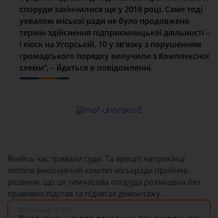
споруди закінчилися ще у 2018 році. Саме тоді
ухвалою міської ради не було продовжено
термін здійснення підприємницької діяльності –
і кіоск на Угорській, 10 у зв’язку з порушенням
громадського порядку вилучили з Комплексної
схеми”, – йдеться в повідомленні.
Якийсь час тривали суди. Та врешті наприкінці
лютого виконавчий комітет міськради прийняв
рішення, що ця тимчасова споруда розміщена без
правових підстав та підлягає демонтажу.
09 Квітня, 15:53