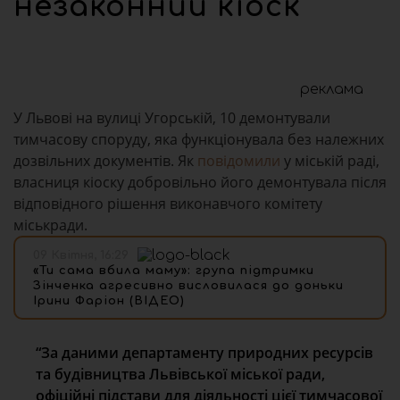
незаконний кіоск
реклама
У Львові на вулиці Угорській, 10 демонтували
тимчасову споруду, яка функціонувала без належних
дозвільних документів. Як
повідомили
у міській раді,
власниця кіоску добровільно його демонтувала після
відповідного рішення виконавчого комітету
міськради.
09 Квітня, 16:29
«Ти сама вбила маму»: група підтримки
Зінченка агресивно висловилася до доньки
Ірини Фаріон (ВІДЕО)
“За даними департаменту природних ресурсів
та будівництва Львівської міської ради,
офіційні підстави для діяльності цієї тимчасової