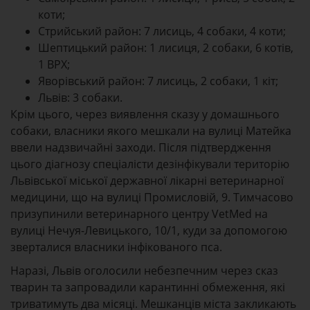
коти;
Стрийський район
: 7 лисиць, 4 собаки, 4 коти;
Шептицький район
: 1 лисиця, 2 собаки, 6 котів,
1 ВРХ;
Яворівський район
: 7 лисиць, 2 собаки, 1 кіт;
Львів
: 3 собаки.
Крім цього, через виявлення сказу у домашнього
собаки, власники якого мешкали на вулиці Матейка
ввели надзвичайні заходи. Після підтвердження
цього діагнозу спеціалісти дезінфікували територію
Львівської міської державної лікарні ветеринарної
медицини, що на вулиці Промисловій, 9. Тимчасово
призупинили ветеринарного центру VetMed на
вулиці Нечуя-Левицького, 10/1, куди за допомогою
зверталися власники інфікованого пса.
Наразі, Львів оголосили небезпечним через сказ
тварин та запровадили карантинні обмеження, які
триватимуть два місяці. Мешканців міста закликають