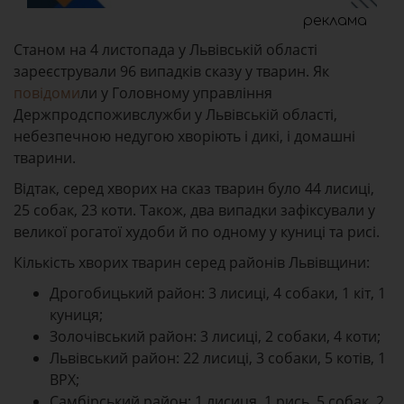
реклама
Станом на 4 листопада у Львівській області
зареєстрували 96 випадків сказу у тварин. Як
повідоми
ли у
Головному управління
Держпродспоживслужби у Львівській області,
небезпечною недугою хворіють і дикі, і домашні
тварини.
Відтак, серед хворих на сказ тварин було 44 лисиці,
25 собак, 23 коти. Також, два випадки зафіксували у
великої рогатої худоби й по одному у куниці та рисі.
Кількість хворих тварин серед районів Львівщини:
Дрогобицький район
: 3 лисиці, 4 собаки, 1 кіт, 1
куниця;
Золочівський район
: 3 лисиці, 2 собаки, 4 коти;
Львівський район
: 22 лисиці, 3 собаки, 5 котів, 1
ВРХ;
Самбірський район
: 1 лисиця, 1 рись, 5 собак, 2