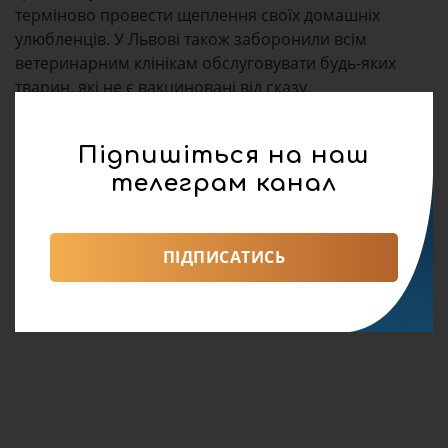
терміново провести щеплення своїх домашніх
улюбленців. У Львові також заборонили всім
ветеринарним клінікам обслуговувати будь-яких
тварин, які не є вакциновані від сказу.
Підпишіться на наш
телеграм канал
ПІДПИСАТИСЬ