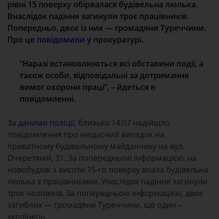
рівні 15 поверху обірвалася будівельна люлька.
Внаслідок падіння загинули троє працівників.
Попередньо, двоє із них — громадяни Туреччини.
Про це
повідомили
у прокуратурі.
“Наразі встановлюються всі обставини події, а
також особи, відповідальні за дотримання
вимог охорони праці”, – йдеться в
повідомленні.
За
даними поліції,
близько 14:07 надійшло
повідомлення про нещасний випадок на
приватному будівельному майданчику на вул.
Очеретяній, 31. За попередньою інформацією, на
новобудові з висоти 15-го поверху впала будівельна
люлька з працівниками. Унаслідок падіння загинули
троє чоловіків. За попередньою інформацією, двоє
загиблих — громадяни Туреччини, ще один –
українець.