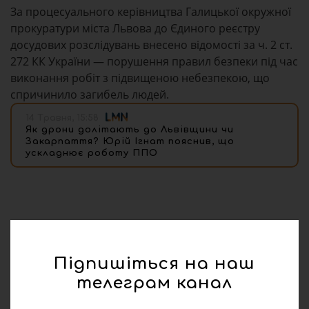
За процесуального керівництва Галицької окружної
прокуратури міста Львова до Єдиного реєстру
досудових розслідувань внесено відомості за ч. 2 ст.
272 КК України — порушення правил безпеки під час
виконання робіт з підвищеною небезпекою, що
спричинило загибель людей.
14 Травня, 15:58
Як дрони долітають до Львівщини чи
Закарпаття? Юрій Ігнат пояснив, що
ускладнює роботу ППО
Підпишіться на наш
телеграм канал