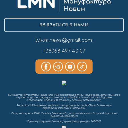
ЗВ’ЯЗАТИСЯ З НАМИ
lviv.m.news@gmail.com
+38068 497 40 07
Використання текстових матеріалів «Львівської мануфактури новин» дозволяється виключно
за умови згадки першоджерела тексту – «LMN» (https://www.lmn.in.ua). Відкрите
гіперпосилання повинне міститися у першому абзаці тексту.
Редакція «LMN» може не розділяти позицію авторів розділу “Блоги” та не несе
відповідальність за їхні матеріали.
Юридична адреса: 79005, Україна, Львівська обл., місто Львів, вулиця Скорика Мирослава,
будинок, 31, кабінет, 23
Cуб'єкт у сфері онлайн-медіа; ідентифікатор медіа - R40-03621