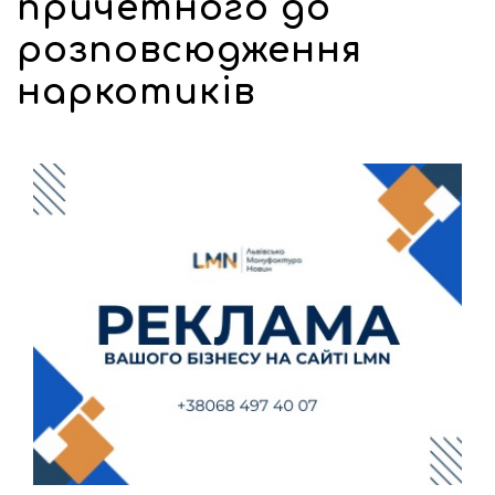
причетного до
розповсюдження
наркотиків