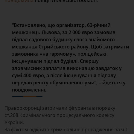
повідомила
поліції Львівської області.
“Встановлено, що організатор, 63-річний
мешканець Львова, за 2 000 євро замовив
підпал садового будинку свого знайомого –
мешканця Стрийського району. Щоб затримати
замовника «на гарячому», поліцейські
інсценували підпал будівлі. Спершу
зловмисник заплатив виконавцю завдаток у
сумі 400 євро, а після інсценування підпалу –
передав решту обумовленої суми”, – йдеться у
повідомленні.
Правоохоронці затримали фігуранта в порядку
ст.208 Кримінального процесуального кодексу
України.
За фактом відкрито кримінальне провадження за ч.1