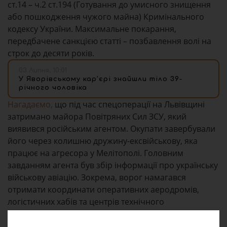
ст.14 – ч.2 ст.194 (Готування до умисного знищення
або пошкодження чужого майна) Кримінального
кодексу України. Максимальне покарання,
передбачене санкцією статті – позбавлення волі на
строк до десяти років.
03 Липня, 10:01
У Яворівському кар'єрі знайшли тіло 39-
річного чоловіка
Нагадаємо,
що під час спецоперації на Львівщині
затримано майора Повітряних Сил ЗСУ, який
виявився російським агентом. Окупати завербували
його через колишню дружину-ексвійськову, яка
працює на агресора у Мелітополі. Головним
завданням агента був збір інформації про українську
військову авіацію. Зокрема, ворог намагався
отримати координати оперативних аеродромів,
логістичних хабів та центрів технічного
обслуговування бойових літаків ЗСУ.