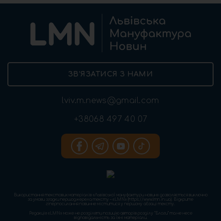
ЗВ’ЯЗАТИСЯ З НАМИ
lviv.m.news@gmail.com
+38068 497 40 07
Використання текстових матеріалів «Львівської мануфактури новин» дозволяється виключно
за умови згадки першоджерела тексту – «LMN» (https://www.lmn.in.ua). Відкрите
гіперпосилання повинне міститися у першому абзаці тексту.
Редакція «LMN» може не розділяти позицію авторів розділу “Блоги” та не несе
відповідальність за їхні матеріали.